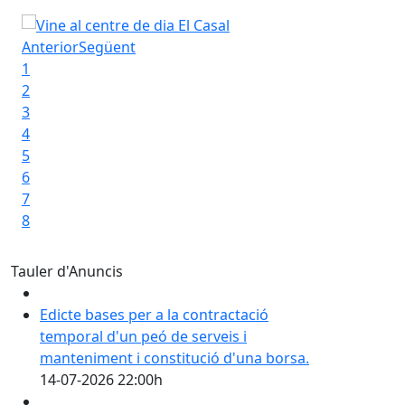
e de dia El Casal
El RUSC
Anterior
Següent
1
2
3
4
5
6
7
8
Tauler d'Anuncis
Edicte bases per a la contractació
temporal d'un peó de serveis i
manteniment i constitució d'una borsa.
14-07-2026 22:00h