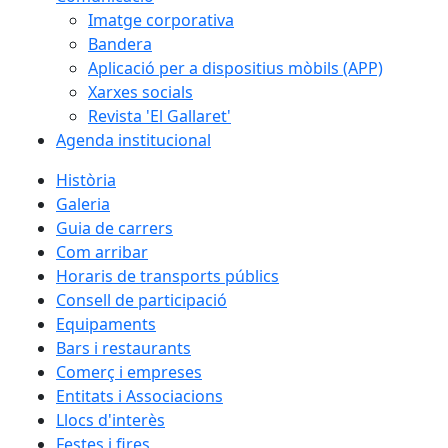
Imatge corporativa
Bandera
Aplicació per a dispositius mòbils (APP)
Xarxes socials
Revista 'El Gallaret'
Agenda institucional
Història
Galeria
Guia de carrers
Com arribar
Horaris de transports públics
Consell de participació
Equipaments
Bars i restaurants
Comerç i empreses
Entitats i Associacions
Llocs d'interès
Festes i fires