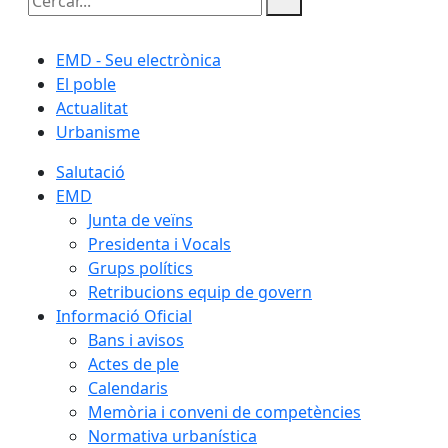
Cercar:
EMD - Seu electrònica
El poble
Actualitat
Urbanisme
Salutació
EMD
Junta de veïns
Presidenta i Vocals
Grups polítics
Retribucions equip de govern
Informació Oficial
Bans i avisos
Actes de ple
Calendaris
Memòria i conveni de competències
Normativa urbanística