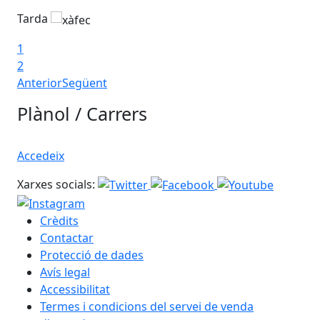
Tarda
Ta
1
2
Anterior
Següent
Plànol / Carrers
Accedeix
Xarxes socials:
Crèdits
Contactar
Protecció de dades
Avís legal
Accessibilitat
Termes i condicions del servei de venda