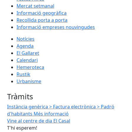
Mercat setmanal
Informació geogràfica
Recollida porta a porta
Informació empreses nouvingudes
Notícies
Agenda
El Gallaret
Calendari
Hemeroteca
Rustik
Urbanisme
Tràmits
Instància genèrica
> Factura electrònica
> Padró
d'habitants
Més informació
e de dia El Casal
El RUSC
m!
Espai confidencial 