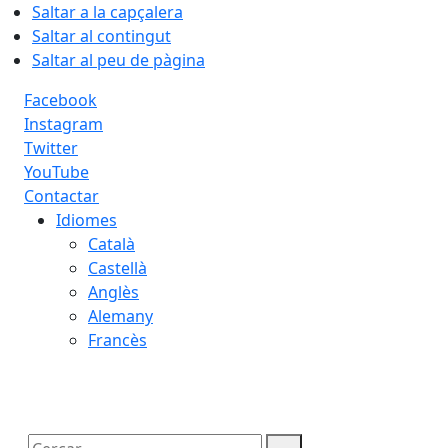
Saltar a la capçalera
Saltar al contingut
Saltar al peu de pàgina
Facebook
Instagram
Twitter
YouTube
Contactar
Idiomes
Català
Castellà
Anglès
Alemany
Francès
07.08.2026 | 10:17