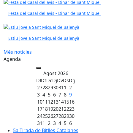
Festa del Casal del avis - Dinar de Sant Miquel
Estiu jove a Sant Miquel de Balenyà
Més notícies
Agenda
Agost 2026
Dl
Dt
Dc
Dj
Dv
Ds
Dg
27
28
29
30
31
1
2
3
4
5
6
7
8
9
10
11
12
13
14
15
16
17
18
19
20
21
22
23
24
25
26
27
28
29
30
31
1
2
3
4
5
6
5a Tirada de Bitlles Catalanes
5a Tirada de Bitlles Catalanes