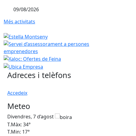
09/08/2026
Més activitats
Adreces i telèfons
Accedeix
Meteo
Divendres, 7 d’agost
Dis
T.Màx: 34°
T.M
T.Min: 17°
T.M