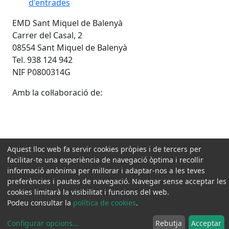
d'entrades
EMD Sant Miquel de Balenyà
Carrer del Casal, 2
08554 Sant Miquel de Balenyà
Tel. 938 124 942
NIF P0800314G
Amb la col·laboració de:
Aquest lloc web fa servir cookies pròpies i de tercers per
facilitar-te una experiència de navegació òptima i recollir
informació anònima per millorar i adaptar-nos a les teves
preferències i pautes de navegació. Navegar sense acceptar les
cookies limitarà la visibilitat i funcions del web.
Podeu consultar la
política de cookies
.
Configurar opcions
...
Rebutja
Acceptar