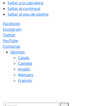
Saltar a la capçalera
Saltar al contingut
Saltar al peu de pàgina
Facebook
Instagram
Twitter
YouTube
Contactar
Idiomes
Català
Castellà
Anglès
Alemany
Francès
07.08.2026 | 03:55