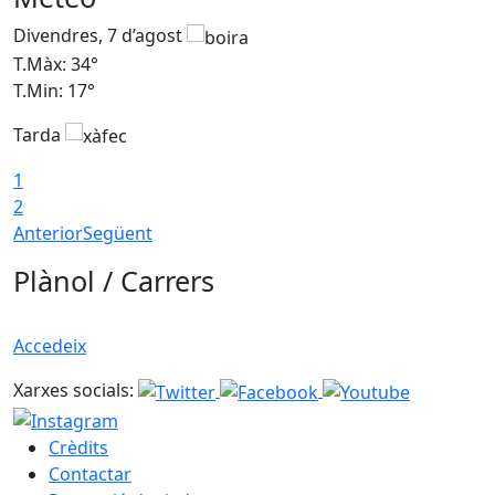
Divendres, 7 d’agost
D
T.Màx: 34°
T
T.Min: 17°
T
Tarda
T
1
2
Anterior
Següent
Plànol / Carrers
Accedeix
Xarxes socials:
Crèdits
Contactar