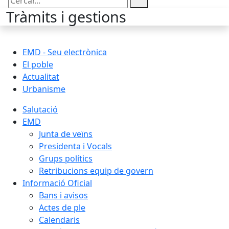
Cercar:
Tràmits i gestions
EMD - Seu electrònica
El poble
Actualitat
Urbanisme
Salutació
EMD
Junta de veïns
Presidenta i Vocals
Grups polítics
Retribucions equip de govern
Informació Oficial
Bans i avisos
Actes de ple
Calendaris