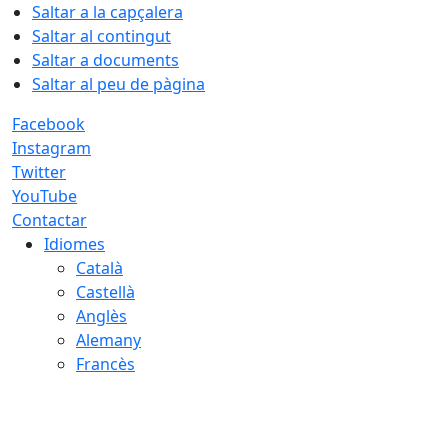
Saltar a la capçalera
Saltar al contingut
Saltar a documents
Saltar al peu de pàgina
Facebook
Instagram
Twitter
YouTube
Contactar
Idiomes
Català
Castellà
Anglès
Alemany
Francès
06.08.2026 | 12:01