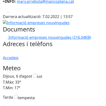
+INFO:
mary.arrebola@mancoplana.cat
Facebook
X
Darrera actualització: 7.02.2022 | 13:57
Informació empreses nouvingudes
Documents
Informació empreses nouvingudes
(216.04KB)
Adreces i telèfons
Accedeix
Meteo
Dijous, 6 d’agost
D
T.Màx: 33°
T
T.Min: 17°
T
Tarda
T