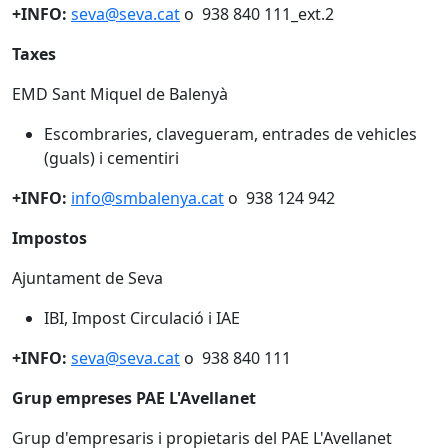
+INFO:
seva@seva.cat
o 938 840 111_ext.2
Taxes
EMD Sant Miquel de Balenyà
Escombraries, clavegueram, entrades de vehicles
(guals) i cementiri
+INFO:
info@smbalenya.cat
o 938 124 942
Impostos
Ajuntament de Seva
IBI, Impost Circulació i IAE
+INFO:
seva@seva.cat
o 938 840 111
Grup empreses PAE L'Avellanet
Grup d'empresaris i propietaris del PAE L'Avellanet