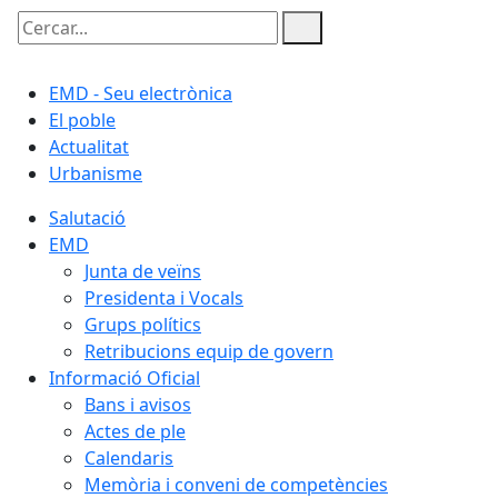
Cercar:
EMD - Seu electrònica
El poble
Actualitat
Urbanisme
Salutació
EMD
Junta de veïns
Presidenta i Vocals
Grups polítics
Retribucions equip de govern
Informació Oficial
Bans i avisos
Actes de ple
Calendaris
Memòria i conveni de competències