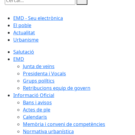
Cercar:
EMD - Seu electrònica
El poble
Actualitat
Urbanisme
Salutació
EMD
Junta de veïns
Presidenta i Vocals
Grups polítics
Retribucions equip de govern
Informació Oficial
Bans i avisos
Actes de ple
Calendaris
Memòria i conveni de competències
Normativa urbanística