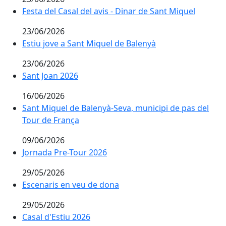
Festa del Casal del avis - Dinar de Sant Miquel
Festa del Casal del avis - Dinar de Sant Miquel
23/06/2026
Estiu jove a Sant Miquel de Balenyà
Estiu jove a Sant Miquel de Balenyà
23/06/2026
Sant Joan 2026
Sant Joan 2026
16/06/2026
Sant Miquel de Balenyà-Seva, municipi de pas del Tou
Sant Miquel de Balenyà-Seva, municipi de pas del
Tour de França
09/06/2026
Jornada Pre-Tour 2026
Jornada Pre-Tour 2026
29/05/2026
Escenaris en veu de dona
Escenaris en veu de dona
29/05/2026
Casal d'Estiu 2026
Casal d'Estiu 2026