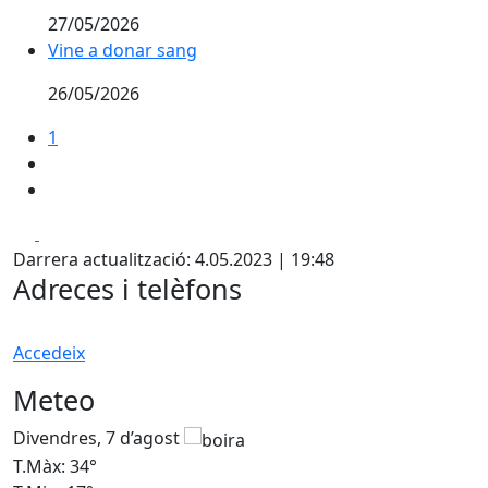
27/05/2026
Vine a donar sang
Vine a donar sang
26/05/2026
1
Facebook
X
Darrera actualització: 4.05.2023 | 19:48
Adreces i telèfons
Accedeix
Meteo
Divendres, 7 d’agost
D
T.Màx: 34°
T