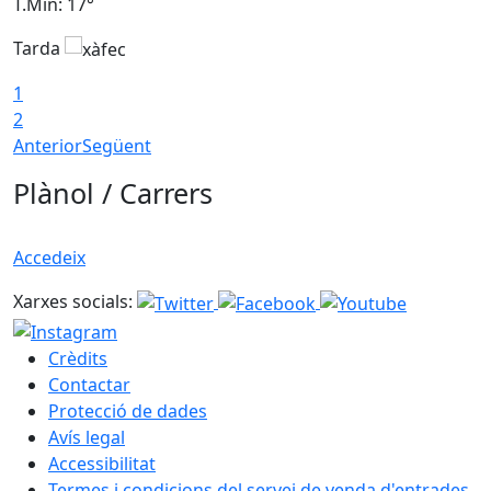
T.Min: 17°
T
Tarda
T
1
2
Anterior
Següent
Plànol / Carrers
Accedeix
Xarxes socials:
Crèdits
Contactar
Protecció de dades
Avís legal
Accessibilitat
Termes i condicions del servei de venda d'entrades