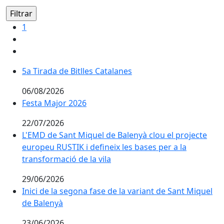
1
5a Tirada de Bitlles Catalanes
5a Tirada de Bitlles Catalanes
06/08/2026
Festa Major 2026
Festa Major 2026
22/07/2026
L'EMD de Sant Miquel de Balenyà clou el projecte europ
L'EMD de Sant Miquel de Balenyà clou el projecte
europeu RUSTIK i defineix les bases per a la
transformació de la vila
29/06/2026
Inici de la segona fase de la variant de Sant Miquel d
Inici de la segona fase de la variant de Sant Miquel
de Balenyà
23/06/2026