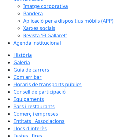
Imatge corporativa
Bandera
Aplicació per a dispositius mòbils (APP)
Xarxes socials
Revista 'El Gallaret'
Agenda institucional
Història
Galeria
Guia de carrers
Com arribar
Horaris de transports públics
Consell de participació
Equipaments
Bars i restaurants
Comerç i empreses
Entitats i Associacions
Llocs d'interès
Festes i fires