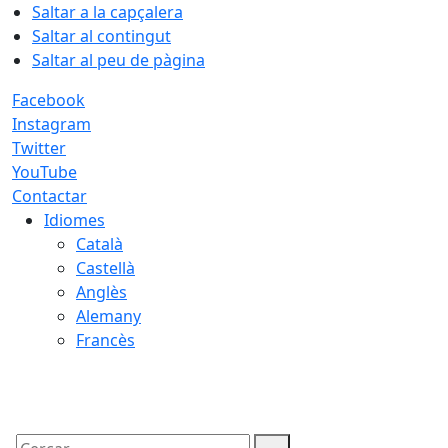
Saltar a la capçalera
Saltar al contingut
Saltar al peu de pàgina
Facebook
Instagram
Twitter
YouTube
Contactar
Idiomes
Català
Castellà
Anglès
Alemany
Francès
07.08.2026 | 12:36