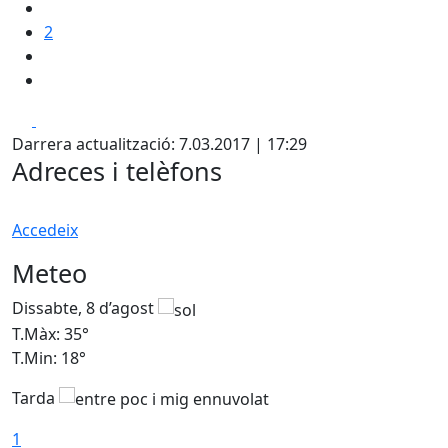
2
Facebook
X
Darrera actualització: 7.03.2017 | 17:29
Adreces i telèfons
Accedeix
Meteo
Dissabte, 8 d’agost
D
T.Màx: 35°
T
T.Min: 18°
T
Tarda
T
1