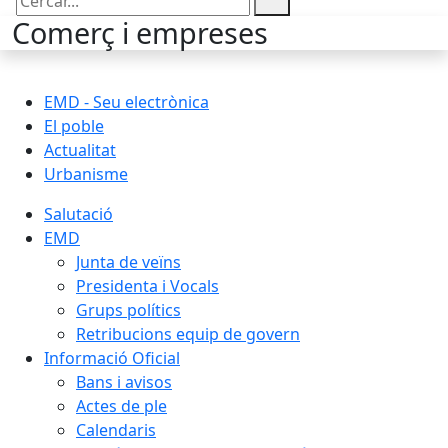
Cercar:
Comerç i empreses
EMD - Seu electrònica
El poble
Actualitat
Urbanisme
Salutació
EMD
Junta de veïns
Presidenta i Vocals
Grups polítics
Retribucions equip de govern
Informació Oficial
Bans i avisos
Actes de ple
Calendaris