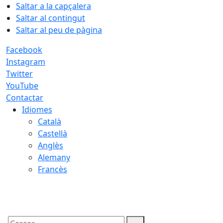
Saltar a la capçalera
Saltar al contingut
Saltar al peu de pàgina
Facebook
Instagram
Twitter
YouTube
Contactar
Idiomes
Català
Castellà
Anglès
Alemany
Francès
08.08.2026 | 06:08