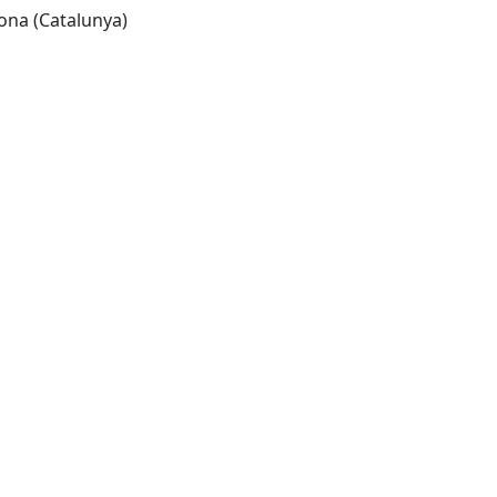
lona (Catalunya)
Leaflet
| ©
OpenStreetMap
contributors