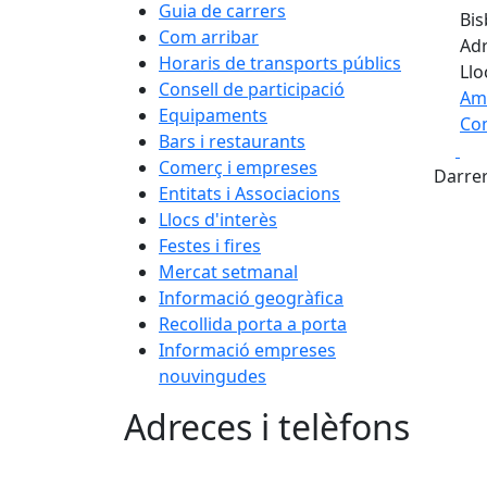
Guia de carrers
Bis
Com arribar
Adr
Horaris de transports públics
Llo
Consell de participació
Am
Equipaments
Com
Bars i restaurants
Fa
+
Comerç i empreses
Darrer
Entitats i Associacions
−
Llocs d'interès
Festes i fires
Mercat setmanal
Informació geogràfica
Recollida porta a porta
Informació empreses
nouvingudes
Adreces i telèfons