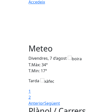
Accedeix
Meteo
Divendres, 7 d’agost
T.Màx: 34°
T.Min: 17°
Tarda
1
2
Anterior
Següent
Plànol / Carrers