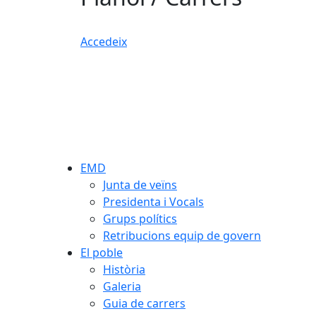
Accedeix
EMD
Junta de veïns
Presidenta i Vocals
Grups polítics
Retribucions equip de govern
El poble
Història
Galeria
Guia de carrers