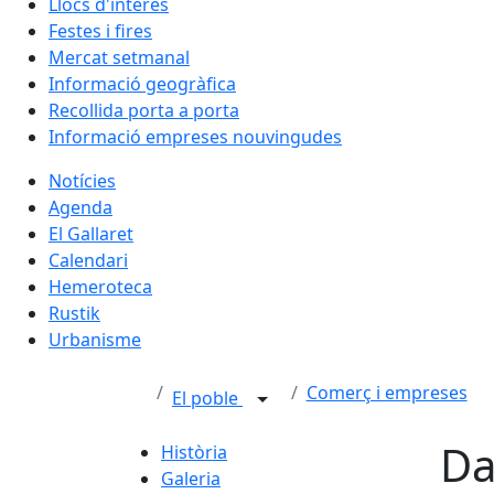
Llocs d'interès
Festes i fires
Mercat setmanal
Informació geogràfica
Recollida porta a porta
Informació empreses nouvingudes
Notícies
Agenda
El Gallaret
Calendari
Hemeroteca
Rustik
Urbanisme
Comerç i empreses
El poble
Da
Història
Galeria