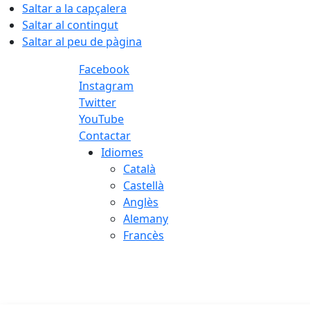
Saltar a la capçalera
Saltar al contingut
Saltar al peu de pàgina
Facebook
Instagram
Twitter
YouTube
Contactar
Idiomes
Català
Castellà
Anglès
Alemany
Francès
07.08.2026 | 09:33