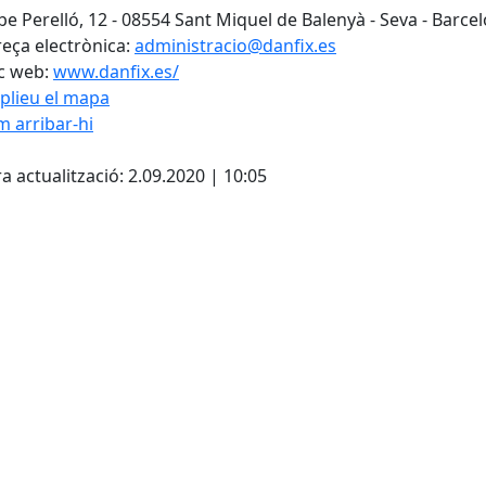
be Perelló, 12 - 08554 Sant Miquel de Balenyà - Seva - Barce
eça electrònica:
administracio@danfix.es
c web:
www.danfix.es/
plieu el mapa
 arribar-hi
cebook
X
a actualització: 2.09.2020 | 10:05