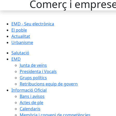
Comerç i empres
EMD - Seu electrònica
El poble
Actualitat
Urbanisme
Salutació
EMD
Junta de veïns
Presidenta i Vocals
Grups polítics
Retribucions equip de govern
Informació Oficial
Bans i avisos
Actes de ple
Calendaris
Memòria i conveni de competències