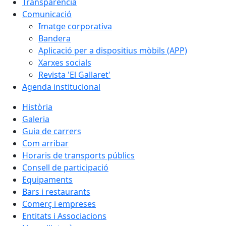
Transparència
Comunicació
Imatge corporativa
Bandera
Aplicació per a dispositius mòbils (APP)
Xarxes socials
Revista 'El Gallaret'
Agenda institucional
Història
Galeria
Guia de carrers
Com arribar
Horaris de transports públics
Consell de participació
Equipaments
Bars i restaurants
Comerç i empreses
Entitats i Associacions