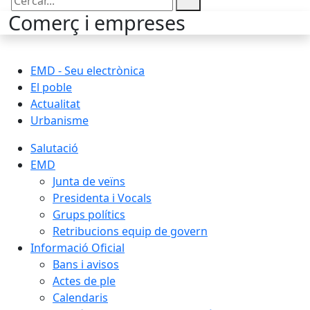
Cercar:
Comerç i empreses
EMD - Seu electrònica
El poble
Actualitat
Urbanisme
Salutació
EMD
Junta de veïns
Presidenta i Vocals
Grups polítics
Retribucions equip de govern
Informació Oficial
Bans i avisos
Actes de ple
Calendaris