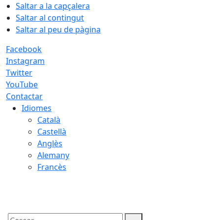
Saltar a la capçalera
Saltar al contingut
Saltar al peu de pàgina
Facebook
Instagram
Twitter
YouTube
Contactar
Idiomes
Català
Castellà
Anglès
Alemany
Francès
06.08.2026 | 17:08