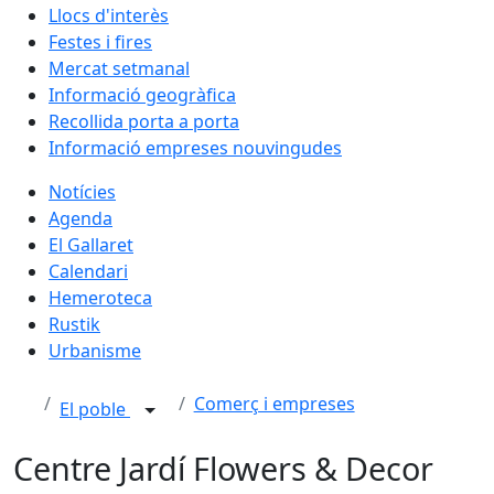
Llocs d'interès
Festes i fires
Mercat setmanal
Informació geogràfica
Recollida porta a porta
Informació empreses nouvingudes
Notícies
Agenda
El Gallaret
Calendari
Hemeroteca
Rustik
Urbanisme
Comerç i empreses
El poble
Centre Jardí Flowers & Decor