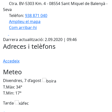
Ctra. BV-5303 Km. 4 - 08554 Sant Miquel de Balenyà -
Seva
Telèfon:
938 871 040
Amplieu el mapa
Com arribar-hi
Leaflet
| ©
OpenStreetMap
contributors
Facebook
X
+
Darrera actualització: 2.09.2020 | 09:46
−
Adreces i telèfons
Accedeix
Meteo
Divendres, 7 d’agost
D
T.Màx: 34°
T
T.Min: 17°
T
Tarda
T