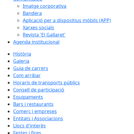
Imatge corporativa
Bandera
Aplicació per a dispositius mòbils (APP)
Xarxes socials
Revista 'El Gallaret'
Agenda institucional
Història
Galeria
Guia de carrers
Com arribar
Horaris de transports públics
Consell de participació
Equipaments
Bars i restaurants
Comerç i empreses
Entitats i Associacions
Llocs d'interès
Festes i fires