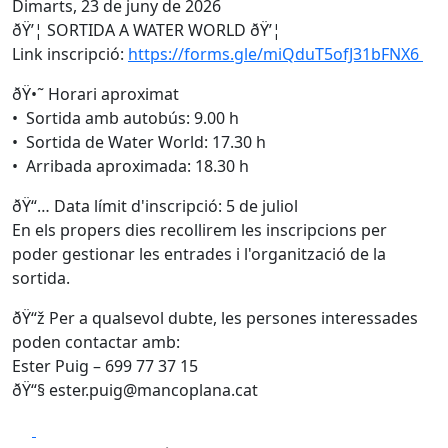
Dimarts, 23 de juny de 2026
ðŸ’¦ SORTIDA A WATER WORLD ðŸ’¦
Link inscripció:
https://forms.gle/miQduT5ofJ31bFNX6
ðŸ•˜ Horari aproximat
• Sortida amb autobús: 9.00 h
• Sortida de Water World: 17.30 h
• Arribada aproximada: 18.30 h
ðŸ“… Data límit d'inscripció: 5 de juliol
En els propers dies recollirem les inscripcions per
poder gestionar les entrades i l'organització de la
sortida.
ðŸ“ž Per a qualsevol dubte, les persones interessades
poden contactar amb:
Ester Puig – 699 77 37 15
ðŸ“§ ester.puig@mancoplana.cat
Facebook
X