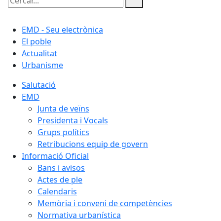
Cercar:
EMD - Seu electrònica
El poble
Actualitat
Urbanisme
Salutació
EMD
Junta de veïns
Presidenta i Vocals
Grups polítics
Retribucions equip de govern
Informació Oficial
Bans i avisos
Actes de ple
Calendaris
Memòria i conveni de competències
Normativa urbanística