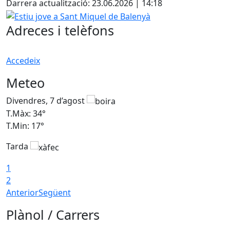
Darrera actualització: 23.06.2026 | 14:18
Estiu jove a Sant Miquel de Balenyà
Adreces i telèfons
Accedeix
Meteo
Divendres, 7 d’agost
D
T.Màx: 34°
T
T.Min: 17°
T
Tarda
T
1
2
Anterior
Següent
Plànol / Carrers