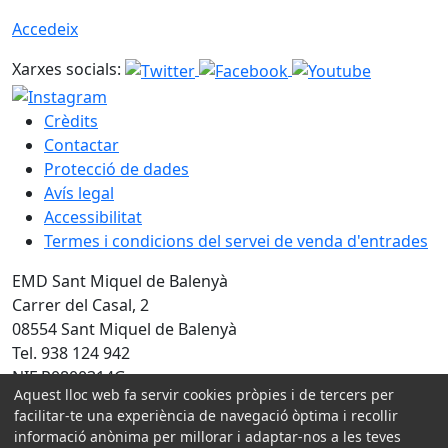
Accedeix
Xarxes socials:
Crèdits
Contactar
Protecció de dades
Avís legal
Accessibilitat
Termes i condicions del servei de venda d'entrades
EMD Sant Miquel de Balenyà
Carrer del Casal, 2
08554 Sant Miquel de Balenyà
Tel. 938 124 942
NIF P0800314G
Aquest lloc web fa servir cookies pròpies i de tercers per
Amb la col·laboració de:
facilitar-te una experiència de navegació òptima i recollir
informació anònima per millorar i adaptar-nos a les teves