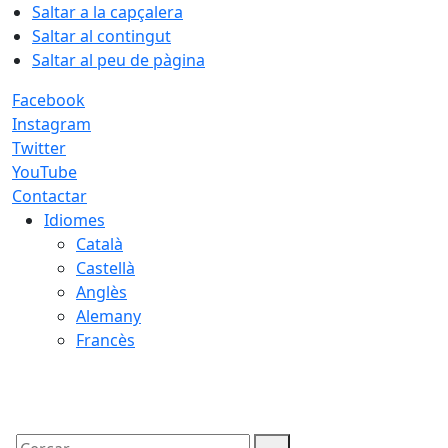
Saltar a la capçalera
Saltar al contingut
Saltar al peu de pàgina
Facebook
Instagram
Twitter
YouTube
Contactar
Idiomes
Català
Castellà
Anglès
Alemany
Francès
06.08.2026 | 19:26