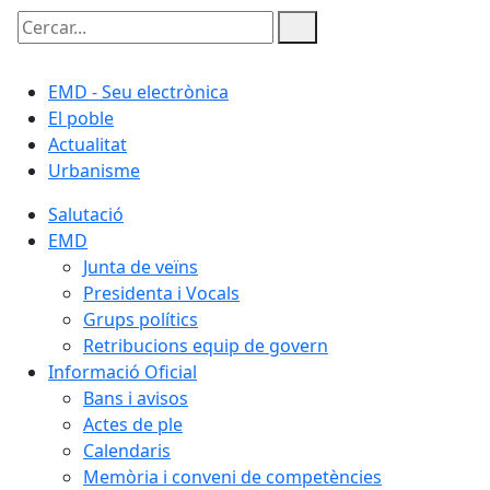
Cercar:
EMD - Seu electrònica
El poble
Actualitat
Urbanisme
Salutació
EMD
Junta de veïns
Presidenta i Vocals
Grups polítics
Retribucions equip de govern
Informació Oficial
Bans i avisos
Actes de ple
Calendaris
Memòria i conveni de competències