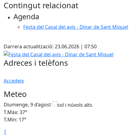
Contingut relacionat
Agenda
Festa del Casal del avis - Dinar de Sant Miquel
Facebook
X
Darrera actualització: 23.06.2026 | 07:50
Festa del Casal del avis - Dinar de Sant Miquel
Adreces i telèfons
Accedeix
Meteo
Diumenge, 9 d’agost
D
T.Màx: 37°
T
T.Min: 17°
T
1
T