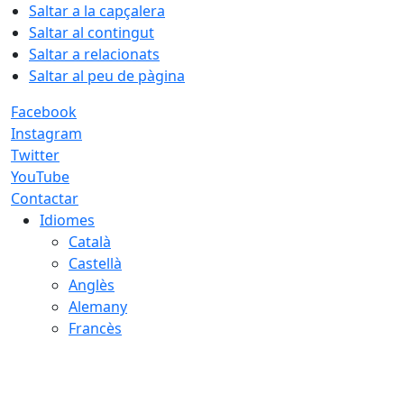
Saltar a la capçalera
Saltar al contingut
Saltar a relacionats
Saltar al peu de pàgina
Facebook
Instagram
Twitter
YouTube
Contactar
Idiomes
Català
Castellà
Anglès
Alemany
Francès
08.08.2026 | 16:40