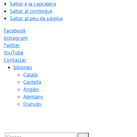
Saltar a la capçalera
Saltar al contingut
Saltar al peu de pàgina
Facebook
Instagram
Twitter
YouTube
Contactar
Idiomes
Català
Castellà
Anglès
Alemany
Francès
08.08.2026 | 12:43