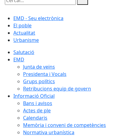
Cercar:
EMD - Seu electrònica
El poble
Actualitat
Urbanisme
Salutació
EMD
Junta de veïns
Presidenta i Vocals
Grups polítics
Retribucions equip de govern
Informació Oficial
Bans i avisos
Actes de ple
Calendaris
Memòria i conveni de competències
Normativa urbanística