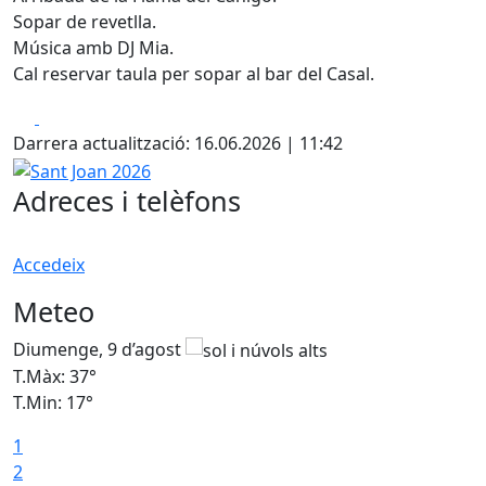
Sopar de revetlla.
Música amb DJ Mia.
Cal reservar taula per sopar al bar del Casal.
Facebook
X
Darrera actualització: 16.06.2026 | 11:42
Sant Joan 2026
Adreces i telèfons
Accedeix
Meteo
Diumenge, 9 d’agost
D
T.Màx: 37°
T
T.Min: 17°
T
1
T
2