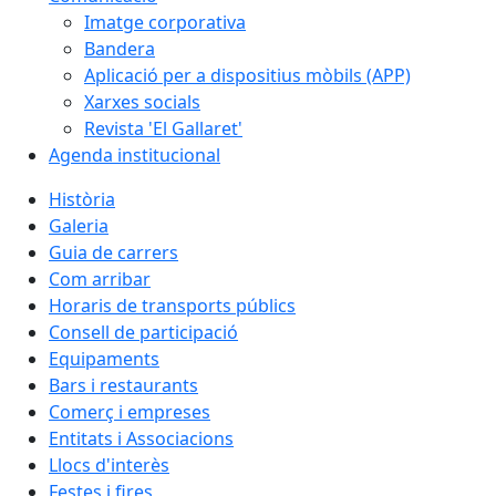
Imatge corporativa
Bandera
Aplicació per a dispositius mòbils (APP)
Xarxes socials
Revista 'El Gallaret'
Agenda institucional
Història
Galeria
Guia de carrers
Com arribar
Horaris de transports públics
Consell de participació
Equipaments
Bars i restaurants
Comerç i empreses
Entitats i Associacions
Llocs d'interès
Festes i fires