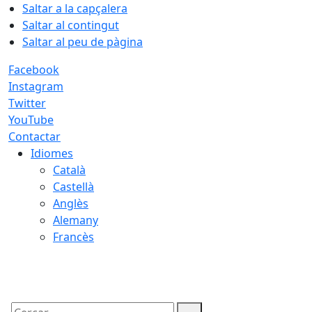
Saltar a la capçalera
Saltar al contingut
Saltar al peu de pàgina
Facebook
Instagram
Twitter
YouTube
Contactar
Idiomes
Català
Castellà
Anglès
Alemany
Francès
07.08.2026 | 12:15