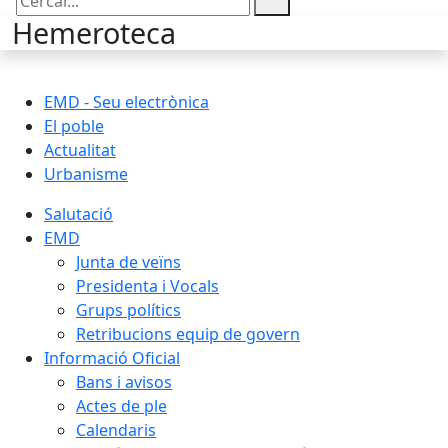
Cercar:
Hemeroteca
EMD - Seu electrònica
El poble
Actualitat
Urbanisme
Salutació
EMD
Junta de veïns
Presidenta i Vocals
Grups polítics
Retribucions equip de govern
Informació Oficial
Bans i avisos
Actes de ple
Calendaris