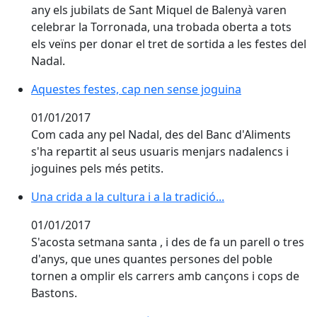
any els jubilats de Sant Miquel de Balenyà varen
celebrar la Torronada, una trobada oberta a tots
els veïns per donar el tret de sortida a les festes del
Nadal.
Aquestes festes, cap nen sense joguina
Aquestes festes, cap nen sense joguina
01/01/2017
Com cada any pel Nadal, des del Banc d'Aliments
s'ha repartit al seus usuaris menjars nadalencs i
joguines pels més petits.
Una crida a la cultura i a la tradició...
01/01/2017
S'acosta setmana santa , i des de fa un parell o tres
d'anys, que unes quantes persones del poble
tornen a omplir els carrers amb cançons i cops de
Bastons.