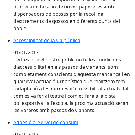
propera instal·lació de noves papereres amb
dispensadors de bosses per la recollida
d'excrements de gossos en diferents punts del
poble.
Accessibilitat de la via pública
01/01/2017
Cert és que el nostre poble no té les condicions
d'accessibilitat en els passos de vianants, som
completament conscients d'aquesta mancança i en
qualsevol actuació urbanística que realitzem fem
l'adaptació a les normes d'accessibilitat actuals, tal i
com es va fer al teatre i com es farà a la pista
poliesportiva i a l'escola, la pròxima actuació seran
les voreres amb passos de vianants.
Adhesió al Servei de consum
Adhesió al Servei de consum
01/01/2017