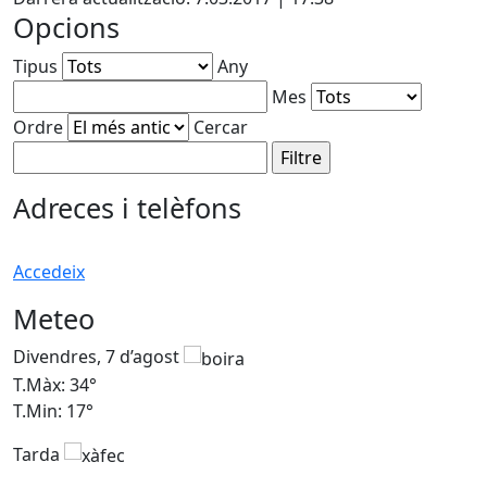
Opcions
Tipus
Any
Mes
Ordre
Cercar
Adreces i telèfons
Accedeix
Meteo
Divendres, 7 d’agost
D
T.Màx: 34°
T
T.Min: 17°
T
Tarda
T