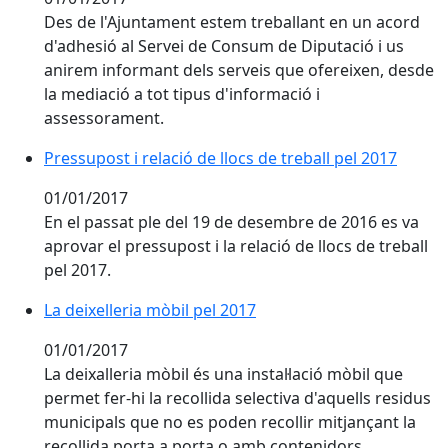
Des de l'Ajuntament estem treballant en un acord
d'adhesió al Servei de Consum de Diputació i us
anirem informant dels serveis que ofereixen, desde
la mediació a tot tipus d'informació i
assessorament.
Pressupost i relació de llocs de treball pel 2017
Pressupost i relació de llocs de treball pel 2017
01/01/2017
En el passat ple del 19 de desembre de 2016 es va
aprovar el pressupost i la relació de llocs de treball
pel 2017.
La deixelleria mòbil pel 2017
La deixelleria mòbil pel 2017
01/01/2017
La deixalleria mòbil és una instal·lació mòbil que
permet fer-hi la recollida selectiva d'aquells residus
municipals que no es poden recollir mitjançant la
recollida porta a porta o amb contenidors.