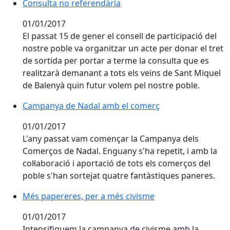
Consulta no referendària
01/01/2017
El passat 15 de gener el consell de participació del
nostre poble va organitzar un acte per donar el tret
de sortida per portar a terme la consulta que es
realitzarà demanant a tots els veïns de Sant Miquel
de Balenyà quin futur volem pel nostre poble.
Campanya de Nadal amb el comerç
Campanya de Nadal amb el comerç
01/01/2017
L'any passat vam començar la Campanya dels
Comerços de Nadal. Enguany s'ha repetit, i amb la
col·laboració i aportació de tots els comerços del
poble s'han sortejat quatre fantàstiques paneres.
Més papereres, per a més civisme
01/01/2017
Intensifiquem la campanya de civisme amb la