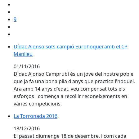
9
Dídac Alonso sots campió Eurohoquei amb el CP Man
Dídac Alonso sots campió Eurohoquei amb el CP
Manlleu
01/11/2016
Dídac Alonso Camprubí és un jove del nostre poble
que ja fa una bona pila d'anys que practica l'hoquei.
Ara amb 14 anys d'edat, veu compensat tots els
esforços i comença a recollir reconeixements en
vàries competicions.
La Torronada 2016
La Torronada 2016
18/12/2016
El passat diumenge 18 de desembre, i com cada