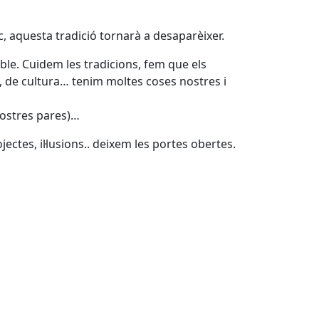
c, aquesta tradició tornarà a desaparèixer.
le. Cuidem les tradicions, fem que els
, de cultura… tenim moltes coses nostres i
nostres pares)…
tes, il·lusions.. deixem les portes obertes.