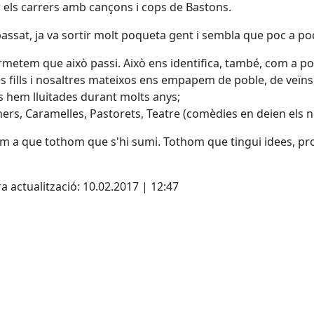
 els carrers amb cançons i cops de Bastons.
passat, ja va sortir molt poqueta gent i sembla que poc a po
metem que això passi. Això ens identifica, també, com a pob
s fills i nosaltres mateixos ens empapem de poble, de veïns
s hem lluitades durant molts anys;
ers, Caramelles, Pastorets, Teatre (comèdies en deien els 
 a que tothom que s'hi sumi. Tothom que tingui idees, projec
cebook
X
a actualització: 10.02.2017 | 12:47