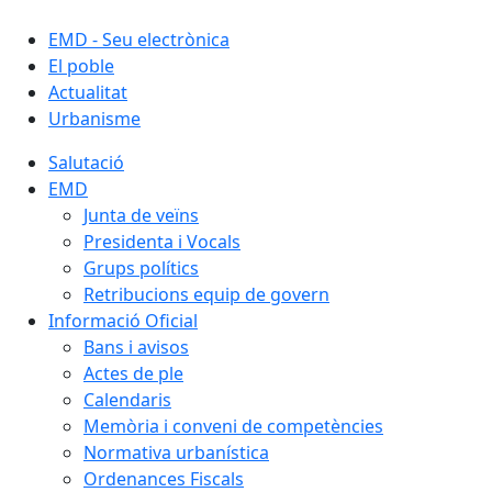
EMD - Seu electrònica
El poble
Actualitat
Urbanisme
Salutació
EMD
Junta de veïns
Presidenta i Vocals
Grups polítics
Retribucions equip de govern
Informació Oficial
Bans i avisos
Actes de ple
Calendaris
Memòria i conveni de competències
Normativa urbanística
Ordenances Fiscals