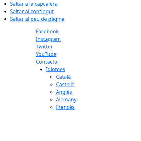
Saltar a la capçalera
Saltar al contingut
Saltar al peu de pàgina
Facebook
Instagram
Twitter
YouTube
Contactar
Idiomes
Català
Castellà
Anglès
Alemany
Francès
06.08.2026 | 09:26