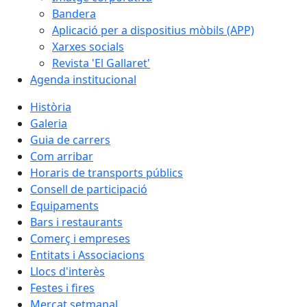
Bandera
Aplicació per a dispositius mòbils (APP)
Xarxes socials
Revista 'El Gallaret'
Agenda institucional
Història
Galeria
Guia de carrers
Com arribar
Horaris de transports públics
Consell de participació
Equipaments
Bars i restaurants
Comerç i empreses
Entitats i Associacions
Llocs d'interès
Festes i fires
Mercat setmanal