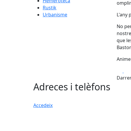
Hemeroteca
omplir
Rustik
Urbanisme
L'any 
No per
nostre
que le
Baston
Animem
Fa
Darrer
Adreces i telèfons
Accedeix