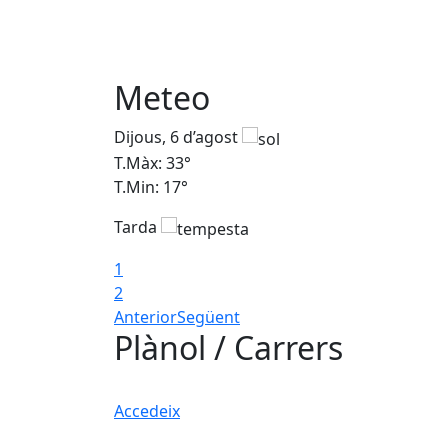
Meteo
Dijous, 6 d’agost
T.Màx: 33°
T.Min: 17°
Tarda
1
2
Anterior
Següent
Plànol / Carrers
Accedeix