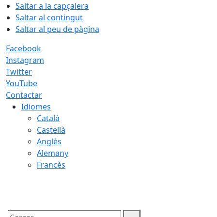
Saltar a la capçalera
Saltar al contingut
Saltar al peu de pàgina
Facebook
Instagram
Twitter
YouTube
Contactar
Idiomes
Català
Castellà
Anglès
Alemany
Francès
07.08.2026 | 21:54