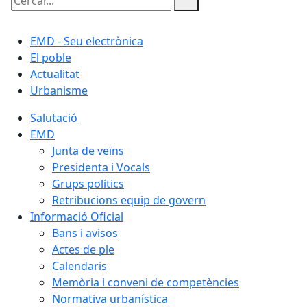
Cercar:
EMD - Seu electrònica
El poble
Actualitat
Urbanisme
Salutació
EMD
Junta de veïns
Presidenta i Vocals
Grups polítics
Retribucions equip de govern
Informació Oficial
Bans i avisos
Actes de ple
Calendaris
Memòria i conveni de competències
Normativa urbanística