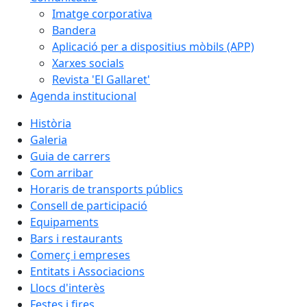
Imatge corporativa
Bandera
Aplicació per a dispositius mòbils (APP)
Xarxes socials
Revista 'El Gallaret'
Agenda institucional
Història
Galeria
Guia de carrers
Com arribar
Horaris de transports públics
Consell de participació
Equipaments
Bars i restaurants
Comerç i empreses
Entitats i Associacions
Llocs d'interès
Festes i fires