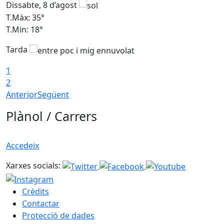
Dissabte, 8 d’agost
D
T.Màx: 35°
T
T.Min: 18°
T
Tarda
T
1
2
Anterior
Següent
Plànol / Carrers
Accedeix
Xarxes socials:
Crèdits
Contactar
Protecció de dades