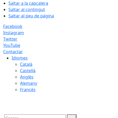
Saltar a la capçalera
Saltar al contingut
Saltar al peu de pàgina
Facebook
Instagram
Twitter
YouTube
Contactar
Idiomes
Català
Castellà
Anglès
Alemany
Francès
08.08.2026 | 12:11