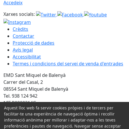
Accedeix
Xarxes socials:
Crèdits
Contactar
Protecció de dades
Avís legal
Accessibilitat
Termes i condicions del servei de venda d'entrades
EMD Sant Miquel de Balenyà
Carrer del Casal, 2
08554 Sant Miquel de Balenyà
Tel. 938 124 942
NIF P0800314G
Aquest lloc web fa servir cookies pròpies i de tercers per
facilitar-te una experiència de navegació òptima i recollir
Amb la col·laboració de:
informació anònima per millorar i adaptar-nos a les teves
preferències i pautes de navegació. Navegar sense acceptar