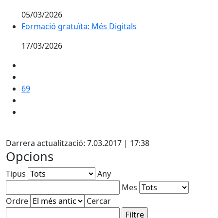
05/03/2026
Formació gratuïta: Més Digitals
Formació gratuïta: Més Digitals
17/03/2026
69
Facebook
X
Darrera actualització: 7.03.2017 | 17:38
Opcions
Tipus
Any
Mes
Ordre
Cercar