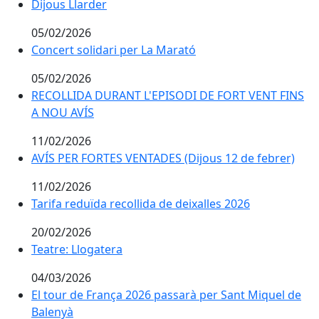
Dijous Llarder
Dijous Llarder
05/02/2026
Concert solidari per La Marató
Concert solidari per La Marató
05/02/2026
RECOLLIDA DURANT L'EPISODI DE FORT VENT FINS A
RECOLLIDA DURANT L'EPISODI DE FORT VENT FINS
A NOU AVÍS
11/02/2026
AVÍS PER FORTES VENTADES (Dijous 12 de febrer)
AVÍS PER FORTES VENTADES (Dijous 12 de febrer)
11/02/2026
Tarifa reduïda recollida de deixalles 2026
Tarifa reduïda recollida de deixalles 2026
20/02/2026
Teatre: Llogatera
Teatre: Llogatera
04/03/2026
El tour de França 2026 passarà per Sant Miquel de Ba
El tour de França 2026 passarà per Sant Miquel de
Balenyà