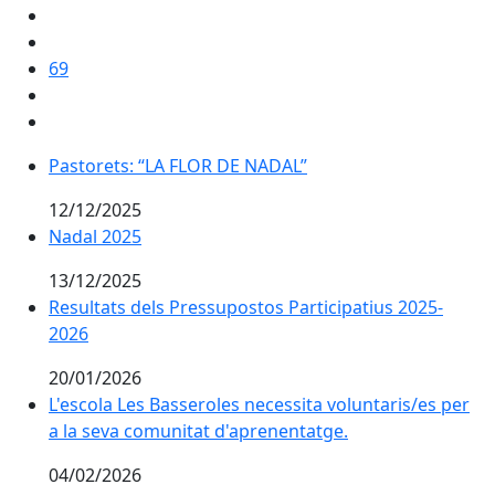
69
Pastorets: “LA FLOR DE NADAL”
Pastorets: “LA FLOR DE NADAL”
12/12/2025
Nadal 2025
Nadal 2025
13/12/2025
Resultats dels Pressupostos Participatius 2025-2026
Resultats dels Pressupostos Participatius 2025-
2026
20/01/2026
L'escola Les Basseroles necessita voluntaris/es per a
L'escola Les Basseroles necessita voluntaris/es per
a la seva comunitat d'aprenentatge.
04/02/2026