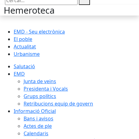
Cercar:
Hemeroteca
EMD - Seu electrònica
El poble
Actualitat
Urbanisme
Salutació
EMD
Junta de veïns
Presidenta i Vocals
Grups polítics
Retribucions equip de govern
Informació Oficial
Bans i avisos
Actes de ple
Calendaris