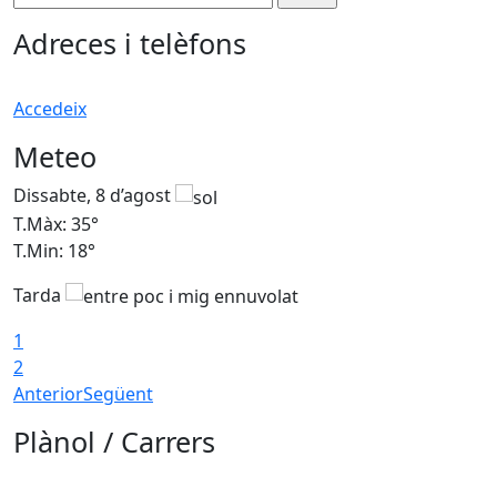
Adreces i telèfons
Accedeix
Meteo
Dissabte, 8 d’agost
D
T.Màx: 35°
T
T.Min: 18°
T
Tarda
T
1
2
Anterior
Següent
Plànol / Carrers