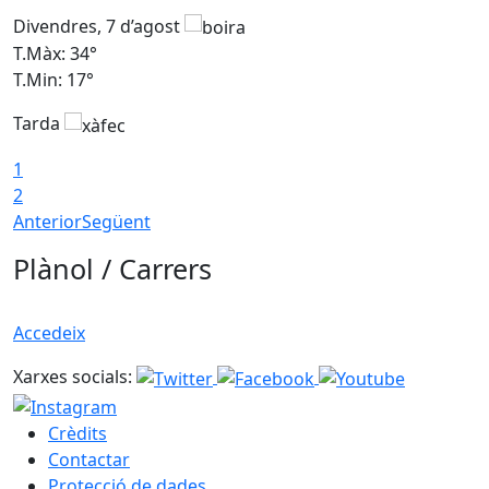
Divendres, 7 d’agost
D
T.Màx: 34°
T
T.Min: 17°
T
Tarda
T
1
2
Anterior
Següent
Plànol / Carrers
Accedeix
Xarxes socials:
Crèdits
Contactar
Protecció de dades