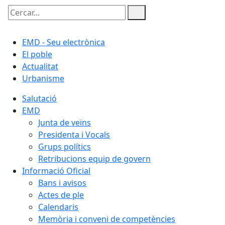
Cercar:
EMD - Seu electrònica
El poble
Actualitat
Urbanisme
Salutació
EMD
Junta de veïns
Presidenta i Vocals
Grups polítics
Retribucions equip de govern
Informació Oficial
Bans i avisos
Actes de ple
Calendaris
Memòria i conveni de competències