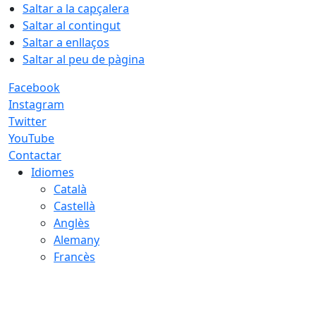
Saltar a la capçalera
Saltar al contingut
Saltar a enllaços
Saltar al peu de pàgina
Facebook
Instagram
Twitter
YouTube
Contactar
Idiomes
Català
Castellà
Anglès
Alemany
Francès
07.08.2026 | 03:37