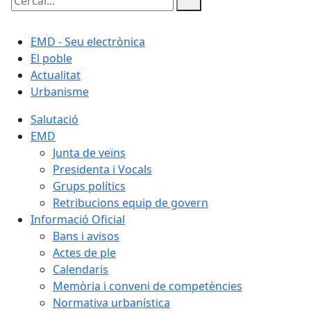
Cercar:
EMD - Seu electrònica
El poble
Actualitat
Urbanisme
Salutació
EMD
Junta de veïns
Presidenta i Vocals
Grups polítics
Retribucions equip de govern
Informació Oficial
Bans i avisos
Actes de ple
Calendaris
Memòria i conveni de competències
Normativa urbanística