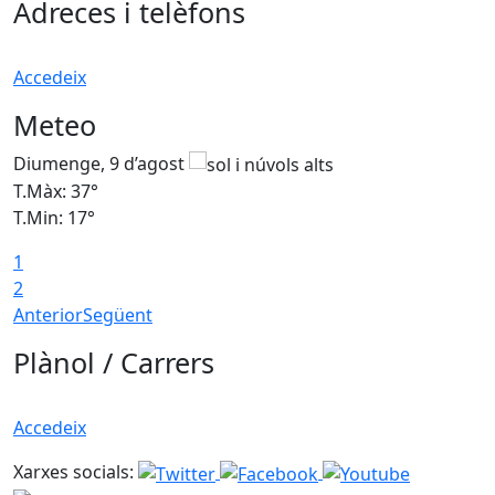
Adreces i telèfons
Accedeix
Meteo
Diumenge, 9 d’agost
D
T.Màx: 37°
T
T.Min: 17°
T
1
T
2
Anterior
Següent
Plànol / Carrers
Accedeix
Xarxes socials: