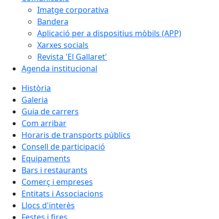
Imatge corporativa
Bandera
Aplicació per a dispositius mòbils (APP)
Xarxes socials
Revista 'El Gallaret'
Agenda institucional
Història
Galeria
Guia de carrers
Com arribar
Horaris de transports públics
Consell de participació
Equipaments
Bars i restaurants
Comerç i empreses
Entitats i Associacions
Llocs d'interès
Festes i fires