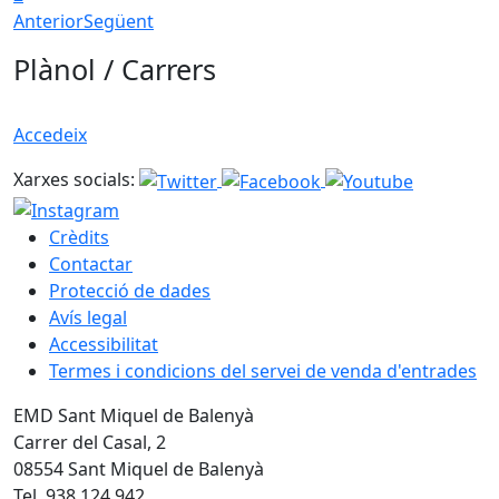
Anterior
Següent
Plànol / Carrers
Accedeix
Xarxes socials:
Crèdits
Contactar
Protecció de dades
Avís legal
Accessibilitat
Termes i condicions del servei de venda d'entrades
EMD Sant Miquel de Balenyà
Carrer del Casal, 2
08554 Sant Miquel de Balenyà
Tel. 938 124 942