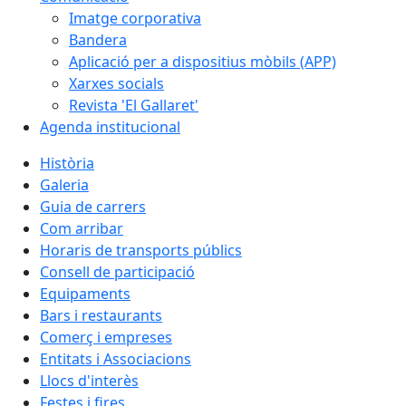
Imatge corporativa
Bandera
Aplicació per a dispositius mòbils (APP)
Xarxes socials
Revista 'El Gallaret'
Agenda institucional
Història
Galeria
Guia de carrers
Com arribar
Horaris de transports públics
Consell de participació
Equipaments
Bars i restaurants
Comerç i empreses
Entitats i Associacions
Llocs d'interès
Festes i fires