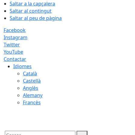
Saltar a la capçalera
Saltar al contingut
Saltar al peu de pàgina
Facebook
Instagram
Twitter
YouTube
Contactar
Idiomes
Català
Castellà
Anglès
Alemany
Francès
09.08.2026 | 14:08