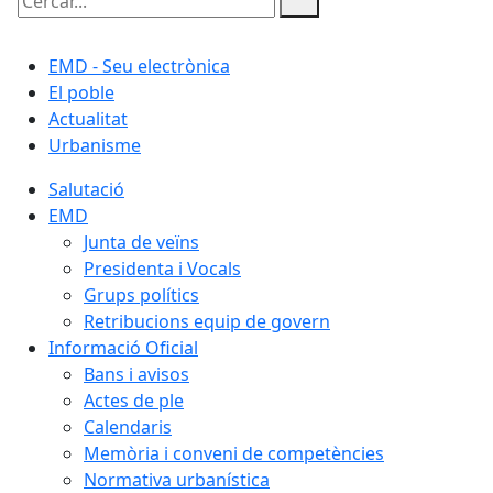
Cercar:
EMD - Seu electrònica
El poble
Actualitat
Urbanisme
Salutació
EMD
Junta de veïns
Presidenta i Vocals
Grups polítics
Retribucions equip de govern
Informació Oficial
Bans i avisos
Actes de ple
Calendaris
Memòria i conveni de competències
Normativa urbanística