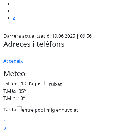
2
Facebook
X
Darrera actualització: 19.06.2025 | 09:56
Adreces i telèfons
Accedeix
Meteo
Dilluns, 10 d’agost
D
T.Màx: 35°
T
T.Min: 18°
T
Tarda
T
1
2