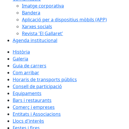
Imatge corporativa
Bandera
Aplicació per a dispositius mòbils (APP)
Xarxes socials
Revista 'El Gallaret'
Agenda institucional
Història
Galeria
Guia de carrers
Com arribar
Horaris de transports públics
Consell de participació
Equipaments
Bars i restaurants
Comerç i empreses
Entitats i Associacions
Llocs d'interès
Festes i fires