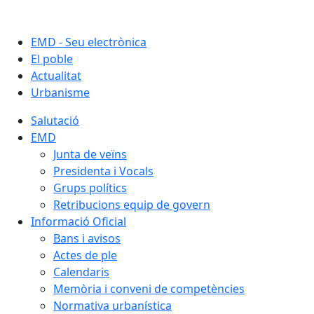
EMD - Seu electrònica
El poble
Actualitat
Urbanisme
Salutació
EMD
Junta de veïns
Presidenta i Vocals
Grups polítics
Retribucions equip de govern
Informació Oficial
Bans i avisos
Actes de ple
Calendaris
Memòria i conveni de competències
Normativa urbanística