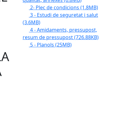
qualitat, annexes
(6.8MB)
2- Plec de condicions
(1.8MB)
3 - Estudi de seguretat i salut
(3.6MB)
4 - Amidaments, pressupost,
resum de pressupost
(726.88KB)
5 - Planols
(25MB)
LA
A