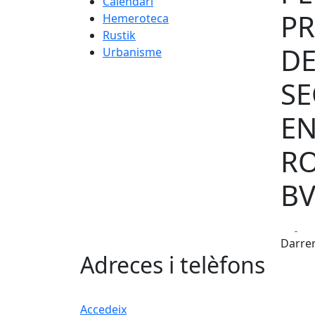
Calendari
PR
Hemeroteca
Rustik
DE
Urbanisme
SE
EN
RO
BV
Fa
Darrer
Adreces i telèfons
Accedeix