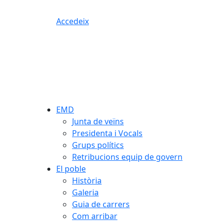
Accedeix
EMD
Junta de veïns
Presidenta i Vocals
Grups polítics
Retribucions equip de govern
El poble
Història
Galeria
Guia de carrers
Com arribar