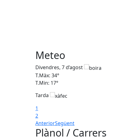
Meteo
Divendres, 7 d’agost
T.Màx: 34°
T.Min: 17°
Tarda
1
2
Anterior
Següent
Plànol / Carrers