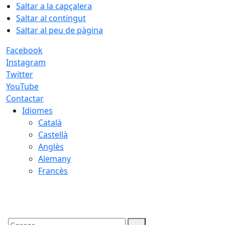
Saltar a la capçalera
Saltar al contingut
Saltar al peu de pàgina
Facebook
Instagram
Twitter
YouTube
Contactar
Idiomes
Català
Castellà
Anglès
Alemany
Francès
06.08.2026 | 05:38