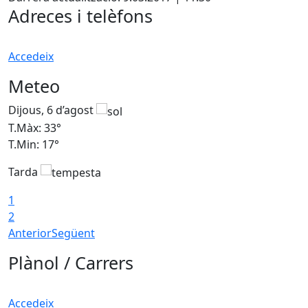
Adreces i telèfons
Accedeix
Meteo
Dijous, 6 d’agost
D
T.Màx: 33°
T
T.Min: 17°
T
Tarda
T
1
2
Anterior
Següent
Plànol / Carrers
Accedeix