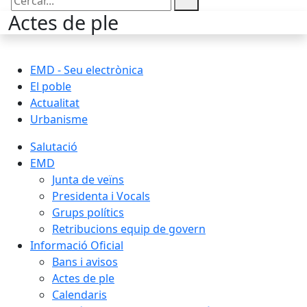
Cercar:
Actes de ple
EMD - Seu electrònica
El poble
Actualitat
Urbanisme
Salutació
EMD
Junta de veïns
Presidenta i Vocals
Grups polítics
Retribucions equip de govern
Informació Oficial
Bans i avisos
Actes de ple
Calendaris