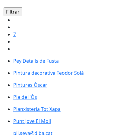
7
Pey Detalls de Fusta
Pintura decorativa Teodor Solà
Pintures Òscar
Pla de l'Òs
Pla de l'Òs
Planxisteria Tot Xapa
Punt jove El Moll
pij.seva@diba.cat