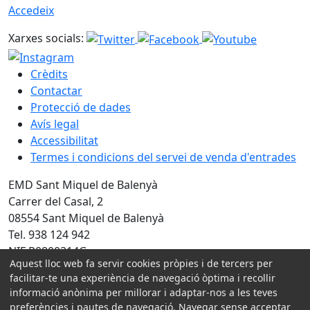
Accedeix
Xarxes socials:
Crèdits
Contactar
Protecció de dades
Avís legal
Accessibilitat
Termes i condicions del servei de venda d'entrades
EMD Sant Miquel de Balenyà
Carrer del Casal, 2
08554 Sant Miquel de Balenyà
Tel. 938 124 942
NIF P0800314G
Aquest lloc web fa servir cookies pròpies i de tercers per
facilitar-te una experiència de navegació òptima i recollir
Amb la col·laboració de:
informació anònima per millorar i adaptar-nos a les teves
preferències i pautes de navegació. Navegar sense acceptar