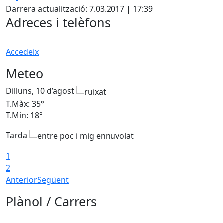
Darrera actualització: 7.03.2017 | 17:39
Adreces i telèfons
Accedeix
Meteo
Dilluns, 10 d’agost
D
T.Màx: 35°
T
T.Min: 18°
T
Tarda
T
1
2
Anterior
Següent
Plànol / Carrers