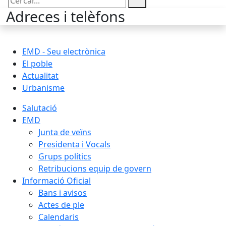
Cercar:
Adreces i telèfons
EMD - Seu electrònica
El poble
Actualitat
Urbanisme
Salutació
EMD
Junta de veïns
Presidenta i Vocals
Grups polítics
Retribucions equip de govern
Informació Oficial
Bans i avisos
Actes de ple
Calendaris