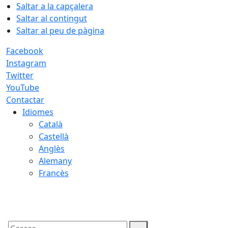
Saltar a la capçalera
Saltar al contingut
Saltar al peu de pàgina
Facebook
Instagram
Twitter
YouTube
Contactar
Idiomes
Català
Castellà
Anglès
Alemany
Francès
09.08.2026 | 14:44