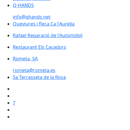
Q-HANDS
info@qhands.net
Queviures i fleca Ca l'Aurelia
Rafael Reparació de l'Automòbil
Restaurant Els Caçadors
Restaurant Els Caçadors
Rometa, SA
rometa@rometa.es
Sa Terrasseta de la Rosa
Sa Terrasseta de la Rosa
7
Facebook
X