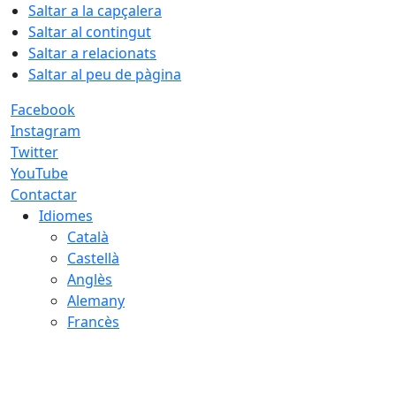
Saltar a la capçalera
Saltar al contingut
Saltar a relacionats
Saltar al peu de pàgina
Facebook
Instagram
Twitter
YouTube
Contactar
Idiomes
Català
Castellà
Anglès
Alemany
Francès
08.08.2026 | 21:09