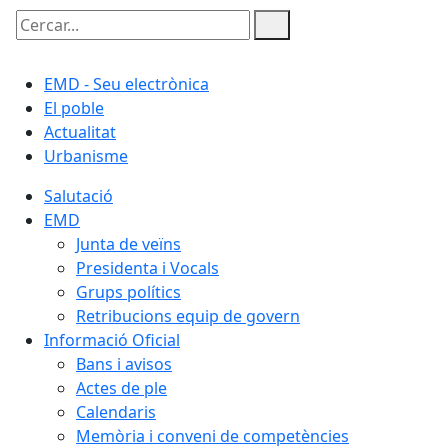
Cercar:
EMD - Seu electrònica
El poble
Actualitat
Urbanisme
Salutació
EMD
Junta de veïns
Presidenta i Vocals
Grups polítics
Retribucions equip de govern
Informació Oficial
Bans i avisos
Actes de ple
Calendaris
Memòria i conveni de competències