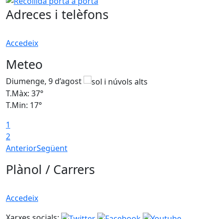
Adreces i telèfons
Accedeix
Meteo
Diumenge, 9 d’agost
D
T.Màx: 37°
T
T.Min: 17°
T
1
T
2
Anterior
Següent
Plànol / Carrers
Accedeix
Xarxes socials: