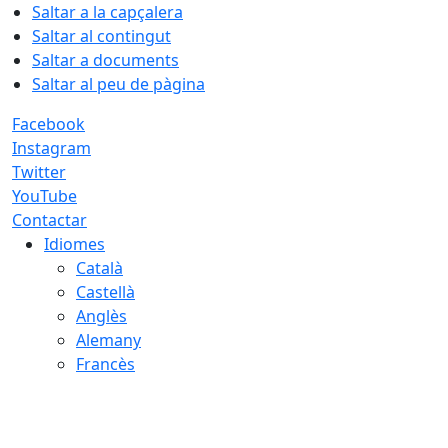
Saltar a la capçalera
Saltar al contingut
Saltar a documents
Saltar al peu de pàgina
Facebook
Instagram
Twitter
YouTube
Contactar
Idiomes
Català
Castellà
Anglès
Alemany
Francès
08.08.2026 | 13:07