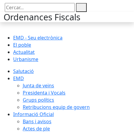
Cercar:
Ordenances Fiscals
EMD - Seu electrònica
El poble
Actualitat
Urbanisme
Salutació
EMD
Junta de veïns
Presidenta i Vocals
Grups polítics
Retribucions equip de govern
Informació Oficial
Bans i avisos
Actes de ple