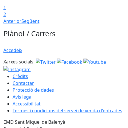
1
T
2
Anterior
Següent
Plànol / Carrers
Accedeix
Xarxes socials:
Crèdits
Contactar
Protecció de dades
Avís legal
Accessibilitat
Termes i condicions del servei de venda d'entrades
EMD Sant Miquel de Balenyà