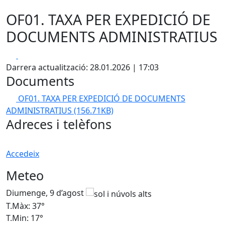
OF01. TAXA PER EXPEDICIÓ DE
DOCUMENTS ADMINISTRATIUS
Facebook
X
Darrera actualització: 28.01.2026 | 17:03
Documents
OF01. TAXA PER EXPEDICIÓ DE DOCUMENTS
ADMINISTRATIUS
(156.71KB)
Adreces i telèfons
Accedeix
Meteo
Diumenge, 9 d’agost
D
T.Màx: 37°
T
T.Min: 17°
T