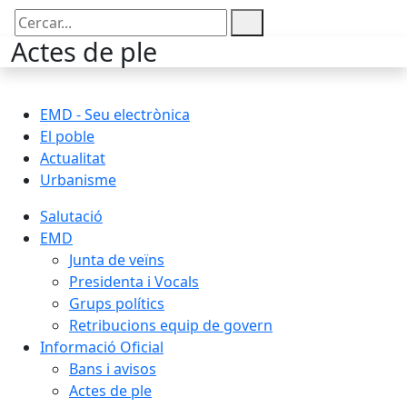
Cercar:
Actes de ple
EMD - Seu electrònica
El poble
Actualitat
Urbanisme
Salutació
EMD
Junta de veïns
Presidenta i Vocals
Grups polítics
Retribucions equip de govern
Informació Oficial
Bans i avisos
Actes de ple