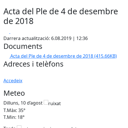
Acta del Ple de 4 de desembre
de 2018
Facebook
X
Darrera actualització: 6.08.2019 | 12:36
Documents
Acta del Ple de 4 de desembre de 2018
(415.66KB)
Adreces i telèfons
Accedeix
Meteo
Dilluns, 10 d’agost
D
T.Màx: 35°
T
T.Min: 18°
T