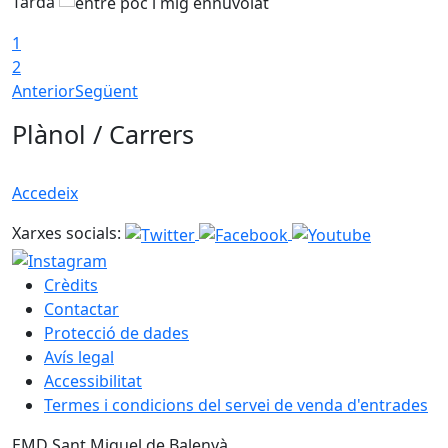
Tarda
T
1
2
Anterior
Següent
Plànol / Carrers
Accedeix
Xarxes socials:
Crèdits
Contactar
Protecció de dades
Avís legal
Accessibilitat
Termes i condicions del servei de venda d'entrades
EMD Sant Miquel de Balenyà