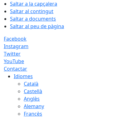
Saltar a la capçalera
Saltar al contingut
Saltar a documents
Saltar al peu de pàgina
Facebook
Instagram
Twitter
YouTube
Contactar
Idiomes
Català
Castellà
Anglès
Alemany
Francès
07.08.2026 | 19:51