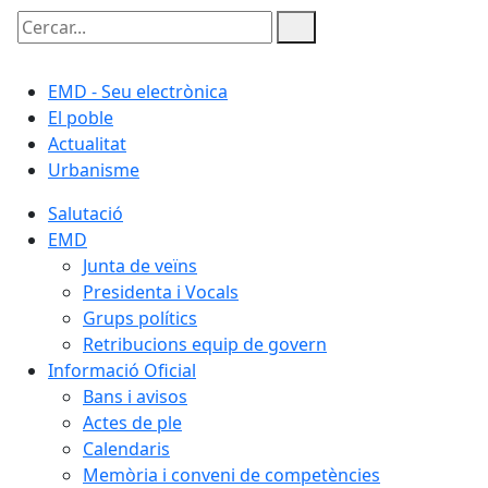
Cercar:
EMD - Seu electrònica
El poble
Actualitat
Urbanisme
Salutació
EMD
Junta de veïns
Presidenta i Vocals
Grups polítics
Retribucions equip de govern
Informació Oficial
Bans i avisos
Actes de ple
Calendaris
Memòria i conveni de competències