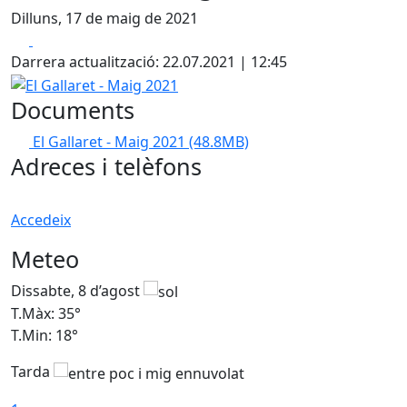
Dilluns, 17 de maig de 2021
Facebook
X
Darrera actualització: 22.07.2021 | 12:45
El Gallaret - Maig 2021
Documents
El Gallaret - Maig 2021
(48.8MB)
Adreces i telèfons
Accedeix
Meteo
Dissabte, 8 d’agost
D
T.Màx: 35°
T
T.Min: 18°
T
Tarda
T