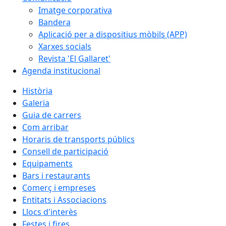
Imatge corporativa
Bandera
Aplicació per a dispositius mòbils (APP)
Xarxes socials
Revista 'El Gallaret'
Agenda institucional
Història
Galeria
Guia de carrers
Com arribar
Horaris de transports públics
Consell de participació
Equipaments
Bars i restaurants
Comerç i empreses
Entitats i Associacions
Llocs d'interès
Festes i fires