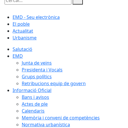
Cercar:
EMD - Seu electrònica
El poble
Actualitat
Urbanisme
Salutació
EMD
Junta de veïns
Presidenta i Vocals
Grups polítics
Retribucions equip de govern
Informació Oficial
Bans i avisos
Actes de ple
Calendaris
Memòria i conveni de competències
Normativa urbanística