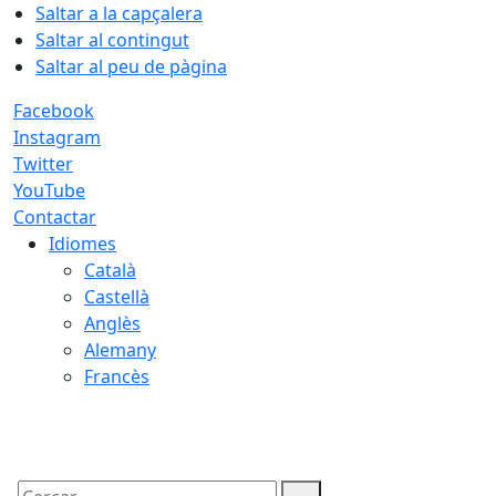
Saltar a la capçalera
Saltar al contingut
Saltar al peu de pàgina
Facebook
Instagram
Twitter
YouTube
Contactar
Idiomes
Català
Castellà
Anglès
Alemany
Francès
07.08.2026 | 06:15