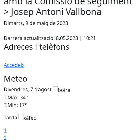
amb la Comissió de seguiment
> Josep Antoni Vallbona
Dimarts, 9 de maig de 2023
Facebook
X
Darrera actualització: 8.05.2023 | 10:21
Adreces i telèfons
Accedeix
Meteo
Divendres, 7 d’agost
D
T.Màx: 34°
T
T.Min: 17°
T
Tarda
T
1
2