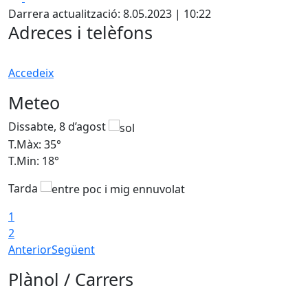
Darrera actualització: 8.05.2023 | 10:22
Adreces i telèfons
Accedeix
Meteo
Dissabte, 8 d’agost
D
T.Màx: 35°
T
T.Min: 18°
T
Tarda
T
1
2
Anterior
Següent
Plànol / Carrers