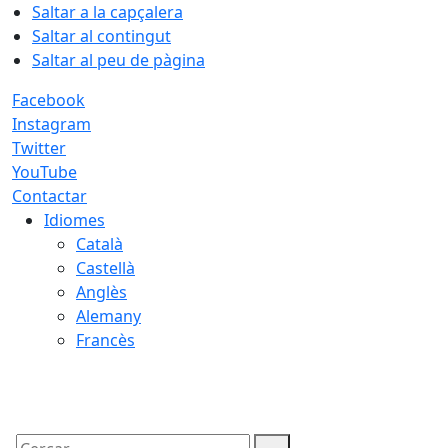
Saltar a la capçalera
Saltar al contingut
Saltar al peu de pàgina
Facebook
Instagram
Twitter
YouTube
Contactar
Idiomes
Català
Castellà
Anglès
Alemany
Francès
07.08.2026 | 17:36