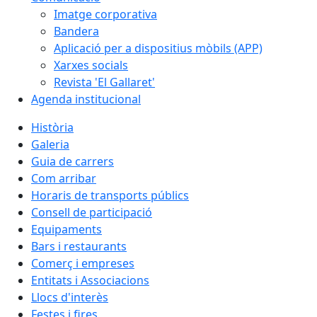
Imatge corporativa
Bandera
Aplicació per a dispositius mòbils (APP)
Xarxes socials
Revista 'El Gallaret'
Agenda institucional
Història
Galeria
Guia de carrers
Com arribar
Horaris de transports públics
Consell de participació
Equipaments
Bars i restaurants
Comerç i empreses
Entitats i Associacions
Llocs d'interès
Festes i fires