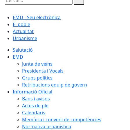
Cercar:
EMD - Seu electrònica
El poble
Actualitat
Urbanisme
Salutació
EMD
Junta de veïns
Presidenta i Vocals
Grups polítics
Retribucions equip de govern
Informació Oficial
Bans i avisos
Actes de ple
Calendaris
Memòria i conveni de competències
Normativa urbanística