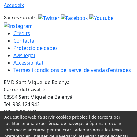
Accedeix
Xarxes socials:
Crèdits
Contactar
Protecció de dades
Avís legal
Accessibilitat
Termes i condicions del servei de venda d'entrades
EMD Sant Miquel de Balenyà
Carrer del Casal, 2
08554 Sant Miquel de Balenyà
Tel. 938 124 942
NIF P0800314G
Aquest lloc web fa servir cookies pròpies i de tercers per
facilitar-te una experiència de navegació òptima i recollir
Amb la col·laboració de:
informació anònima per millorar i adaptar-nos a les teves
preferències i pautes de navegació. Navegar sense acceptar