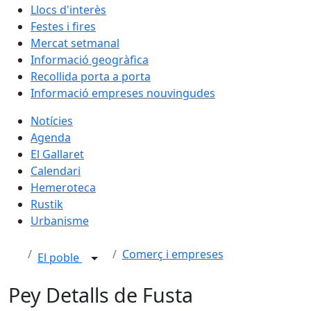
Llocs d'interès
Festes i fires
Mercat setmanal
Informació geogràfica
Recollida porta a porta
Informació empreses nouvingudes
Notícies
Agenda
El Gallaret
Calendari
Hemeroteca
Rustik
Urbanisme
Comerç i empreses
El poble
Pey Detalls de Fusta