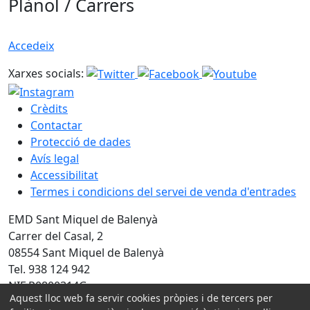
Plànol / Carrers
Accedeix
Xarxes socials:
Crèdits
Contactar
Protecció de dades
Avís legal
Accessibilitat
Termes i condicions del servei de venda d'entrades
EMD Sant Miquel de Balenyà
Carrer del Casal, 2
08554 Sant Miquel de Balenyà
Tel. 938 124 942
NIF P0800314G
Aquest lloc web fa servir cookies pròpies i de tercers per