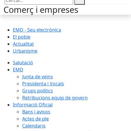
Cercar:
Comerç i empreses
EMD - Seu electrònica
El poble
Actualitat
Urbanisme
Salutació
EMD
Junta de veïns
Presidenta i Vocals
Grups polítics
Retribucions equip de govern
Informació Oficial
Bans i avisos
Actes de ple
Calendaris