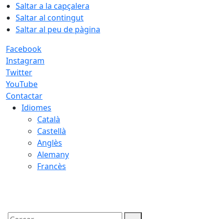
Saltar a la capçalera
Saltar al contingut
Saltar al peu de pàgina
Facebook
Instagram
Twitter
YouTube
Contactar
Idiomes
Català
Castellà
Anglès
Alemany
Francès
09.08.2026 | 09:02