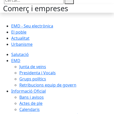
Cercar:
Comerç i empreses
EMD - Seu electrònica
El poble
Actualitat
Urbanisme
Salutació
EMD
Junta de veïns
Presidenta i Vocals
Grups polítics
Retribucions equip de govern
Informació Oficial
Bans i avisos
Actes de ple
Calendaris