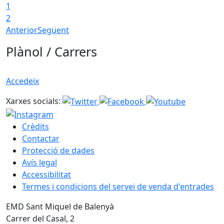
1
T
2
Anterior
Següent
Plànol / Carrers
Accedeix
Xarxes socials:
Crèdits
Contactar
Protecció de dades
Avís legal
Accessibilitat
Termes i condicions del servei de venda d'entrades
EMD Sant Miquel de Balenyà
Carrer del Casal, 2