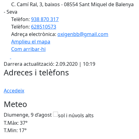
C. Camí Ral, 3, baixos - 08554 Sant Miquel de Balenya
- Seva
Telèfon:
938 870 317
Telèfon:
628510573
Adreça electrònica:
oxigenbb@gmail.com
Amplieu el mapa
Com arribar-hi
Leaflet
| ©
OpenStreetMap
contributors
Facebook
X
+
Darrera actualització: 2.09.2020 | 10:19
−
Adreces i telèfons
Accedeix
Meteo
Diumenge, 9 d’agost
D
T.Màx: 37°
T
T.Min: 17°
T