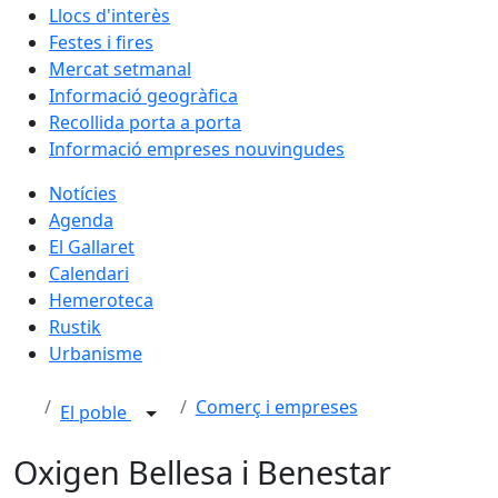
Llocs d'interès
Festes i fires
Mercat setmanal
Informació geogràfica
Recollida porta a porta
Informació empreses nouvingudes
Notícies
Agenda
El Gallaret
Calendari
Hemeroteca
Rustik
Urbanisme
Comerç i empreses
El poble
Oxigen Bellesa i Benestar