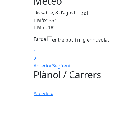
Meteo
Dissabte, 8 d’agost
T.Màx: 35°
T.Min: 18°
Tarda
1
2
Anterior
Següent
Plànol / Carrers
Accedeix