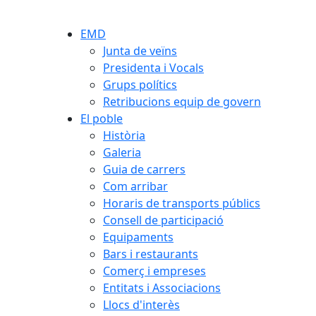
EMD
Junta de veïns
Presidenta i Vocals
Grups polítics
Retribucions equip de govern
El poble
Història
Galeria
Guia de carrers
Com arribar
Horaris de transports públics
Consell de participació
Equipaments
Bars i restaurants
Comerç i empreses
Entitats i Associacions
Llocs d'interès