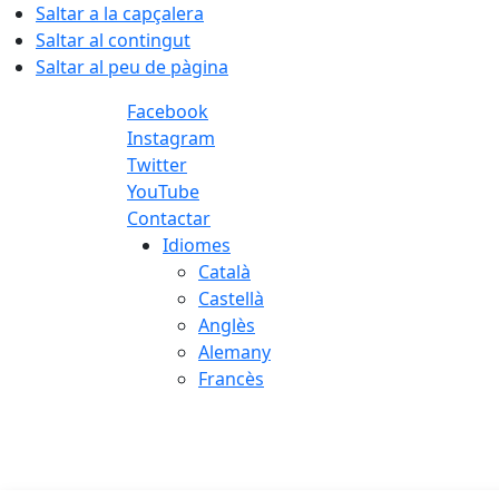
Saltar a la capçalera
Saltar al contingut
Saltar al peu de pàgina
Facebook
Instagram
Twitter
YouTube
Contactar
Idiomes
Català
Castellà
Anglès
Alemany
Francès
08.08.2026 | 03:03