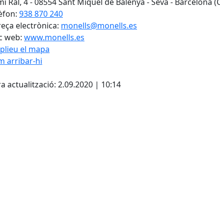
í Ral, 4 - 08554 Sant Miquel de Balenyà - Seva - Barcelona (
èfon:
938 870 240
eça electrònica:
monells@monells.es
c web:
www.monells.es
plieu el mapa
 arribar-hi
cebook
X
a actualització: 2.09.2020 | 10:14