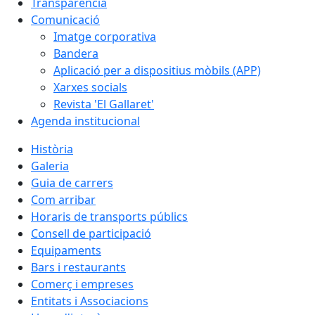
Transparència
Comunicació
Imatge corporativa
Bandera
Aplicació per a dispositius mòbils (APP)
Xarxes socials
Revista 'El Gallaret'
Agenda institucional
Història
Galeria
Guia de carrers
Com arribar
Horaris de transports públics
Consell de participació
Equipaments
Bars i restaurants
Comerç i empreses
Entitats i Associacions