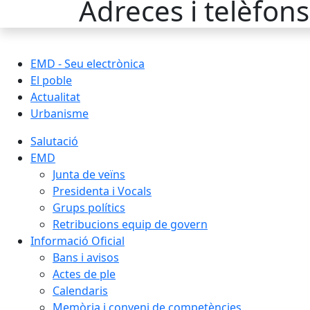
Adreces i telèfons
EMD - Seu electrònica
El poble
Actualitat
Urbanisme
Salutació
EMD
Junta de veïns
Presidenta i Vocals
Grups polítics
Retribucions equip de govern
Informació Oficial
Bans i avisos
Actes de ple
Calendaris
Memòria i conveni de competències