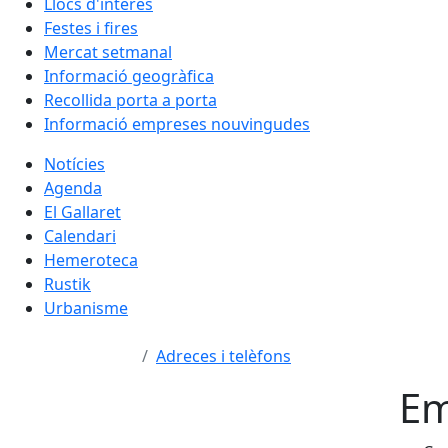
Llocs d'interès
Festes i fires
Mercat setmanal
Informació geogràfica
Recollida porta a porta
Informació empreses nouvingudes
Notícies
Agenda
El Gallaret
Calendari
Hemeroteca
Rustik
Urbanisme
Adreces i telèfons
Em