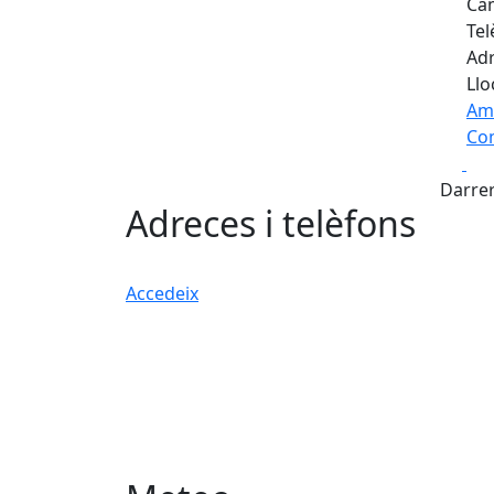
Cam
Tel
Adr
Llo
Am
Com
Fa
+
Darrer
−
Adreces i telèfons
Accedeix