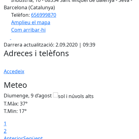
Indústria, 10 - 08554 Sant Miquel de Balenyà - Seva -
Barcelona (Catalunya)
Telèfon:
656999870
Amplieu el mapa
Com arribar-hi
Leaflet
| ©
OpenStreetMap
contributors
Facebook
X
+
Darrera actualització: 2.09.2020 | 09:39
−
Adreces i telèfons
Accedeix
Meteo
Diumenge, 9 d’agost
D
T.Màx: 37°
T
T.Min: 17°
T
1
T
2
Anterior
Següent