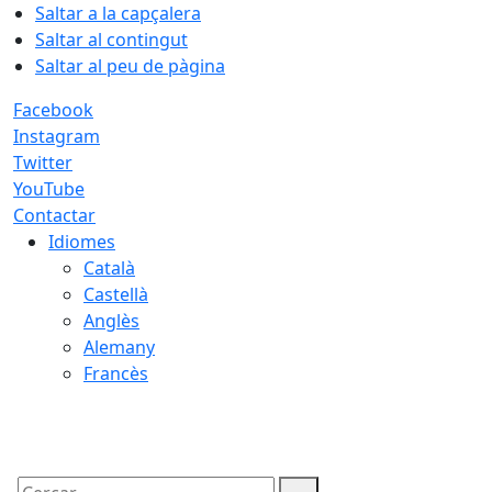
Saltar a la capçalera
Saltar al contingut
Saltar al peu de pàgina
Facebook
Instagram
Twitter
YouTube
Contactar
Idiomes
Català
Castellà
Anglès
Alemany
Francès
08.08.2026 | 22:33