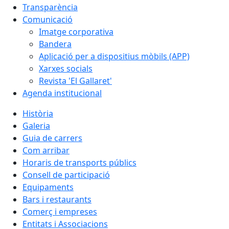
Transparència
Comunicació
Imatge corporativa
Bandera
Aplicació per a dispositius mòbils (APP)
Xarxes socials
Revista 'El Gallaret'
Agenda institucional
Història
Galeria
Guia de carrers
Com arribar
Horaris de transports públics
Consell de participació
Equipaments
Bars i restaurants
Comerç i empreses
Entitats i Associacions