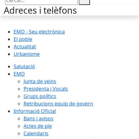
Cercar:
Adreces i telèfons
EMD - Seu electrònica
El poble
Actualitat
Urbanisme
Salutació
EMD
Junta de veïns
Presidenta i Vocals
Grups polítics
Retribucions equip de govern
Informació Oficial
Bans i avisos
Actes de ple
Calendaris