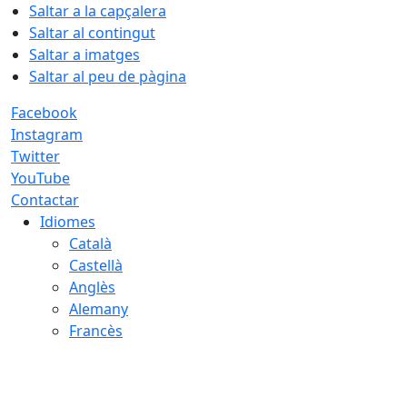
Saltar a la capçalera
Saltar al contingut
Saltar a imatges
Saltar al peu de pàgina
Facebook
Instagram
Twitter
YouTube
Contactar
Idiomes
Català
Castellà
Anglès
Alemany
Francès
07.08.2026 | 00:44