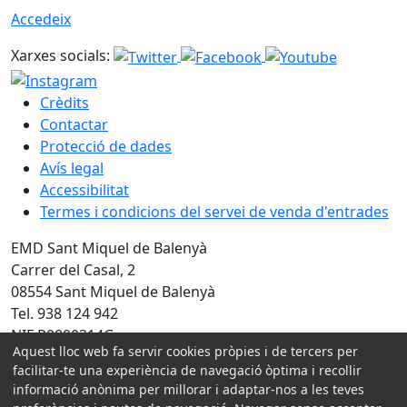
Accedeix
Xarxes socials:
Crèdits
Contactar
Protecció de dades
Avís legal
Accessibilitat
Termes i condicions del servei de venda d'entrades
EMD Sant Miquel de Balenyà
Carrer del Casal, 2
08554 Sant Miquel de Balenyà
Tel. 938 124 942
NIF P0800314G
Aquest lloc web fa servir cookies pròpies i de tercers per
facilitar-te una experiència de navegació òptima i recollir
Amb la col·laboració de:
informació anònima per millorar i adaptar-nos a les teves