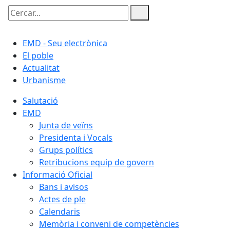
Cercar:
EMD - Seu electrònica
El poble
Actualitat
Urbanisme
Salutació
EMD
Junta de veïns
Presidenta i Vocals
Grups polítics
Retribucions equip de govern
Informació Oficial
Bans i avisos
Actes de ple
Calendaris
Memòria i conveni de competències