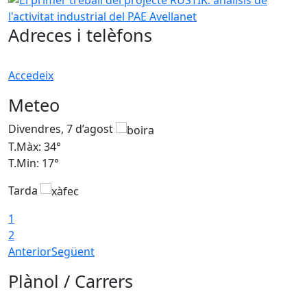
Adreces i telèfons
Accedeix
Meteo
Divendres, 7 d’agost
D
T.Màx: 34°
T
T.Min: 17°
T
Tarda
T
1
2
Anterior
Següent
Plànol / Carrers