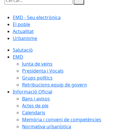
Cercar:
EMD - Seu electrònica
El poble
Actualitat
Urbanisme
Salutació
EMD
Junta de veïns
Presidenta i Vocals
Grups polítics
Retribucions equip de govern
Informació Oficial
Bans i avisos
Actes de ple
Calendaris
Memòria i conveni de competències
Normativa urbanística