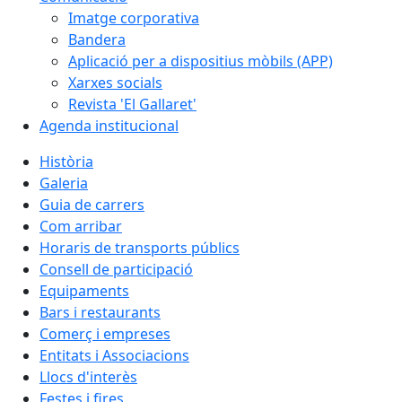
Imatge corporativa
Bandera
Aplicació per a dispositius mòbils (APP)
Xarxes socials
Revista 'El Gallaret'
Agenda institucional
Història
Galeria
Guia de carrers
Com arribar
Horaris de transports públics
Consell de participació
Equipaments
Bars i restaurants
Comerç i empreses
Entitats i Associacions
Llocs d'interès
Festes i fires