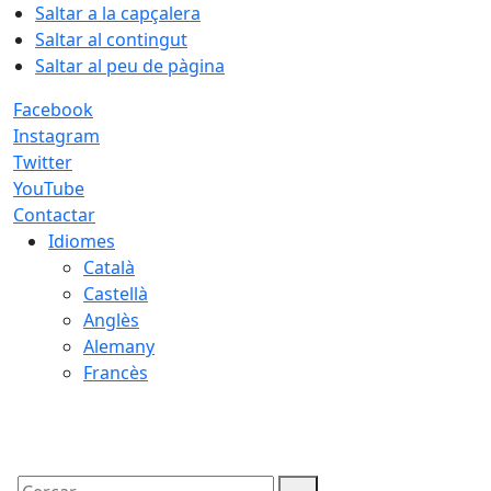
Saltar a la capçalera
Saltar al contingut
Saltar al peu de pàgina
Facebook
Instagram
Twitter
YouTube
Contactar
Idiomes
Català
Castellà
Anglès
Alemany
Francès
08.08.2026 | 02:27