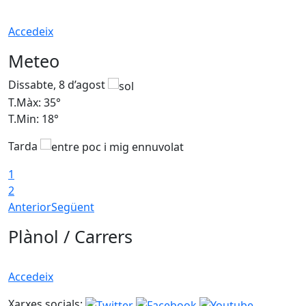
Accedeix
Meteo
Dissabte, 8 d’agost
D
T.Màx: 35°
T
T.Min: 18°
T
Tarda
T
1
2
Anterior
Següent
Plànol / Carrers
Accedeix
Xarxes socials: