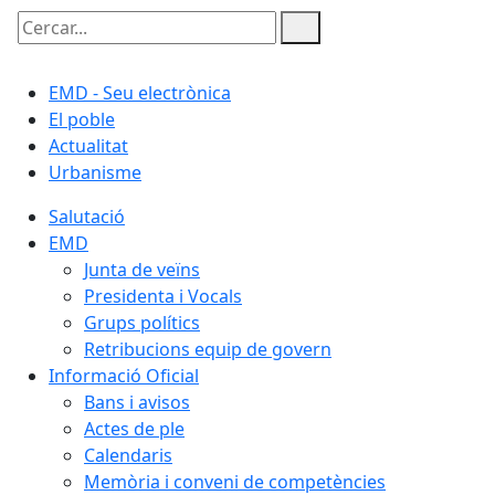
Cercar:
EMD - Seu electrònica
El poble
Actualitat
Urbanisme
Salutació
EMD
Junta de veïns
Presidenta i Vocals
Grups polítics
Retribucions equip de govern
Informació Oficial
Bans i avisos
Actes de ple
Calendaris
Memòria i conveni de competències