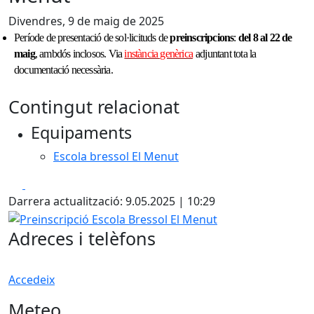
Divendres, 9 de maig de 2025
Període de presentació de sol·licituds de
preinscripcions
:
del 8 al 22 de
maig
, ambdós inclosos. Via
instància genèrica
adjuntant tota la
documentació necessària.
Contingut relacionat
Equipaments
Escola bressol El Menut
Facebook
X
Darrera actualització: 9.05.2025 | 10:29
Preinscripció Escola Bressol El Menut
Adreces i telèfons
Accedeix
Meteo