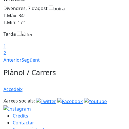
Divendres, 7 d’agost
D
T.Màx: 34°
T
T.Min: 17°
T
Tarda
T
1
2
Anterior
Següent
Plànol / Carrers
Accedeix
Xarxes socials:
Crèdits
Contactar