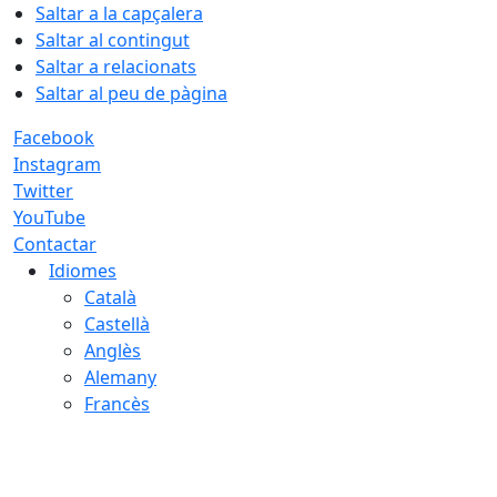
Saltar a la capçalera
Saltar al contingut
Saltar a relacionats
Saltar al peu de pàgina
Facebook
Instagram
Twitter
YouTube
Contactar
Idiomes
Català
Castellà
Anglès
Alemany
Francès
06.08.2026 | 17:01