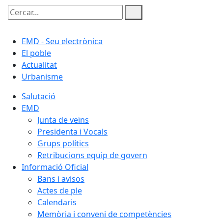
Cercar:
EMD - Seu electrònica
El poble
Actualitat
Urbanisme
Salutació
EMD
Junta de veïns
Presidenta i Vocals
Grups polítics
Retribucions equip de govern
Informació Oficial
Bans i avisos
Actes de ple
Calendaris
Memòria i conveni de competències