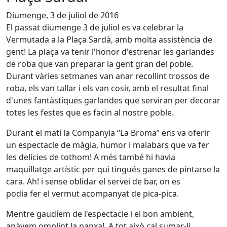
Diumenge, 3 de juliol de 2016
El passat diumenge 3 de juliol es va celebrar la
Vermutada a la Plaça Sardà, amb molta assistència de
gent! La plaça va tenir l'honor d'estrenar les garlandes
de roba que van preparar la gent gran del poble.
Durant vàries setmanes van anar recollint trossos de
roba, els van tallar i els van cosir, amb el resultat final
d'unes fantàstiques garlandes que serviran per decorar
totes les festes que es facin al nostre poble.
Durant el matí la Companyia “La Broma” ens va oferir
un espectacle de màgia, humor i malabars que va fer
les delícies de tothom! A més també hi havia
maquillatge artístic per qui tingués ganes de pintarse la
cara. Ah! i sense oblidar el servei de bar, on es
podia fer el vermut acompanyat de pica-pica.
Mentre gaudíem de l'espectacle i el bon ambient,
anàvem omplint la panxa!. A tot això cal sumar-li