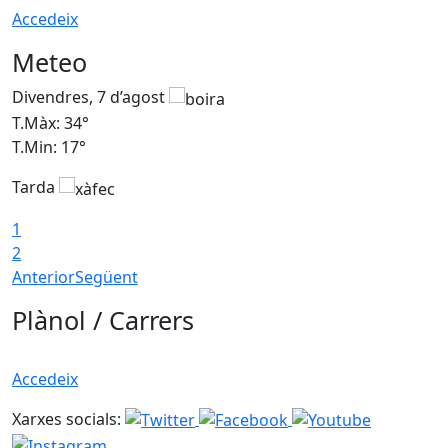
Accedeix
Meteo
Divendres, 7 d’agost
D
T.Màx: 34°
T
T.Min: 17°
T
Tarda
T
1
2
Anterior
Següent
Plànol / Carrers
Accedeix
Xarxes socials: