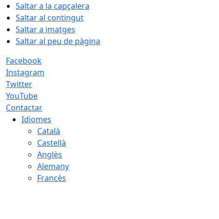
Saltar a la capçalera
Saltar al contingut
Saltar a imatges
Saltar al peu de pàgina
Facebook
Instagram
Twitter
YouTube
Contactar
Idiomes
Català
Castellà
Anglès
Alemany
Francès
07.08.2026 | 06:15