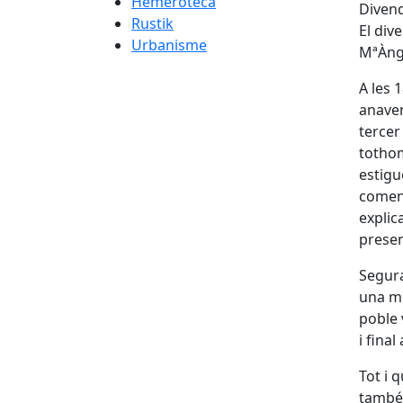
Hemeroteca
Divend
Rustik
El dive
Urbanisme
MªÀnge
A les 
anaven
tercer
tothom
estigu
començ
explic
presen
Segura
una mi
poble 
i final
Tot i 
també 