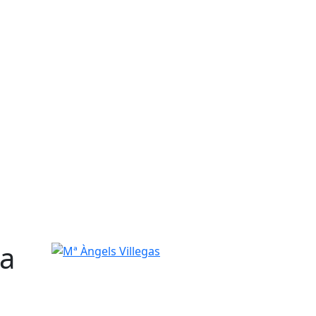
ta
Mª Àngels Villegas