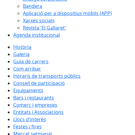
Bandera
Aplicació per a dispositius mòbils (APP)
Xarxes socials
Revista 'El Gallaret'
Agenda institucional
Història
Galeria
Guia de carrers
Com arribar
Horaris de transports públics
Consell de participació
Equipaments
Bars i restaurants
Comerç i empreses
Entitats i Associacions
Llocs d'interès
Festes i fires
Mercat setmanal