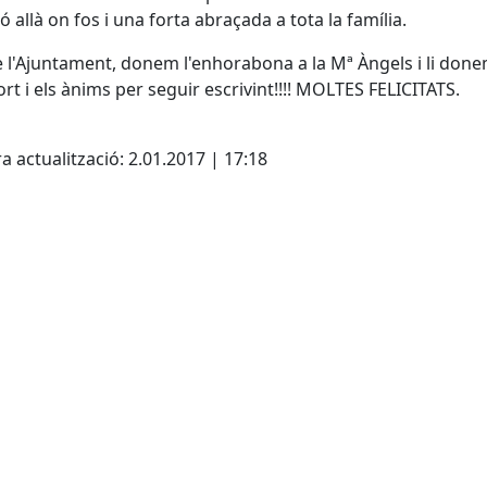
ó allà on fos i una forta abraçada a tota la família.
 l'Ajuntament, donem l'enhorabona a la Mª Àngels i li done
ort i els ànims per seguir escrivint!!!! MOLTES FELICITATS.
cebook
X
a actualització: 2.01.2017 | 17:18