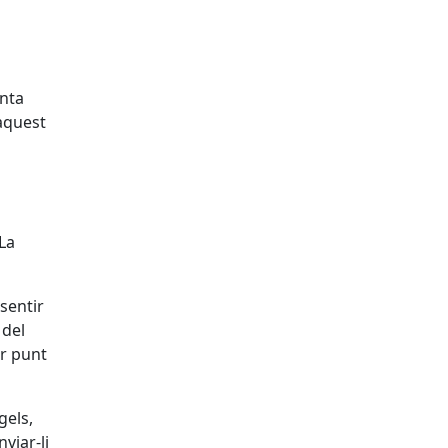
enta
'aquest
 La
sentir
 del
ar punt
gels,
viar-li