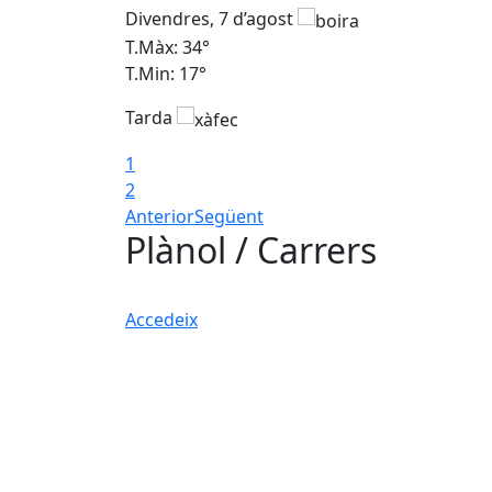
Divendres, 7 d’agost
T.Màx: 34°
T.Min: 17°
Tarda
1
2
Anterior
Següent
Plànol / Carrers
Accedeix