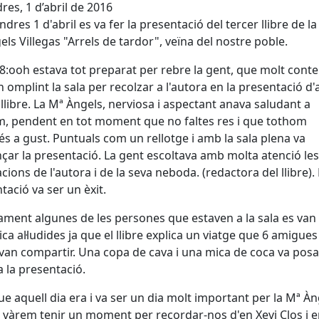
res, 1 d’abril de 2016
ndres 1 d'abril es va fer la presentació del tercer llibre de la
ls Villegas "Arrels de tardor", veïna del nostre poble.
18:ooh estava tot preparat per rebre la gent, que molt cont
 omplint la sala per recolzar a l'autora en la presentació d
 llibre. La Mª Àngels, nerviosa i aspectant anava saludant a
, pendent en tot moment que no faltes res i que tothom
és a gust. Puntuals com un rellotge i amb la sala plena va
ar la presentació. La gent escoltava amb molta atenció les
acions de l'autora i de la seva neboda. (redactora del llibre).
tació va ser un èxit.
ment algunes de les persones que estaven a la sala es van 
ca al·ludides ja que el llibre explica un viatge que 6 amigues
van compartir. Una copa de cava i una mica de coca va pos
 a la presentació.
que aquell dia era i va ser un dia molt important per la Mª Àn
vàrem tenir un moment per recordar-nos d'en Xevi Clos i en