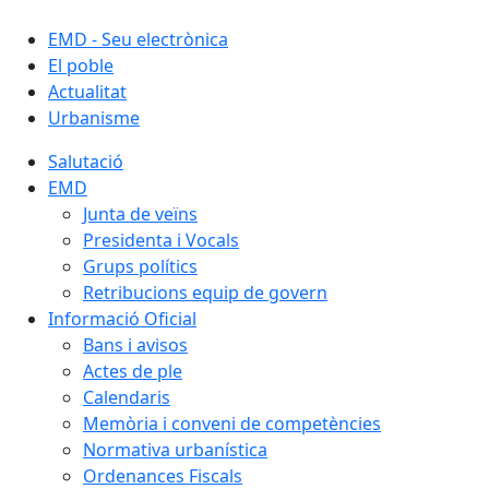
EMD - Seu electrònica
El poble
Actualitat
Urbanisme
Salutació
EMD
Junta de veïns
Presidenta i Vocals
Grups polítics
Retribucions equip de govern
Informació Oficial
Bans i avisos
Actes de ple
Calendaris
Memòria i conveni de competències
Normativa urbanística
Ordenances Fiscals