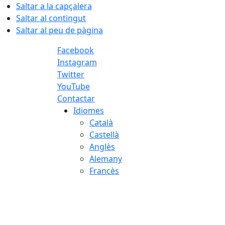
Saltar a la capçalera
Saltar al contingut
Saltar al peu de pàgina
Facebook
Instagram
Twitter
YouTube
Contactar
Idiomes
Català
Castellà
Anglès
Alemany
Francès
07.08.2026 | 02:49