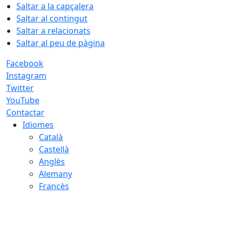
Saltar a la capçalera
Saltar al contingut
Saltar a relacionats
Saltar al peu de pàgina
Facebook
Instagram
Twitter
YouTube
Contactar
Idiomes
Català
Castellà
Anglès
Alemany
Francès
09.08.2026 | 08:30