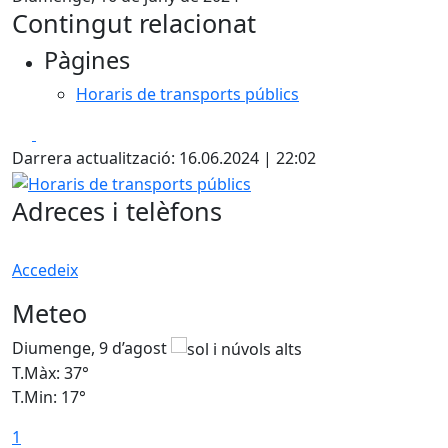
Contingut relacionat
Pàgines
Horaris de transports públics
Facebook
X
Darrera actualització: 16.06.2024 | 22:02
Horaris de transports públics
Adreces i telèfons
Accedeix
Meteo
Diumenge, 9 d’agost
D
T.Màx: 37°
T
T.Min: 17°
T
1
T