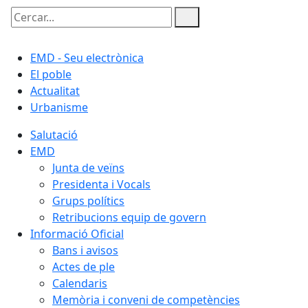
Cercar:
EMD - Seu electrònica
El poble
Actualitat
Urbanisme
Salutació
EMD
Junta de veïns
Presidenta i Vocals
Grups polítics
Retribucions equip de govern
Informació Oficial
Bans i avisos
Actes de ple
Calendaris
Memòria i conveni de competències