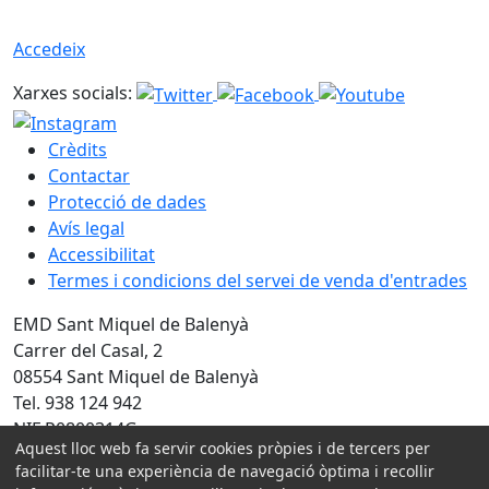
Accedeix
Xarxes socials:
Crèdits
Contactar
Protecció de dades
Avís legal
Accessibilitat
Termes i condicions del servei de venda d'entrades
EMD Sant Miquel de Balenyà
Carrer del Casal, 2
08554 Sant Miquel de Balenyà
Tel. 938 124 942
NIF P0800314G
Aquest lloc web fa servir cookies pròpies i de tercers per
Amb la col·laboració de:
facilitar-te una experiència de navegació òptima i recollir