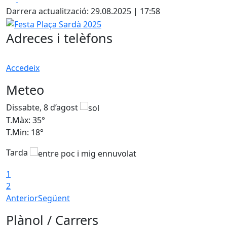
Darrera actualització: 29.08.2025 | 17:58
Festa Plaça Sardà 2025
Adreces i telèfons
Accedeix
Meteo
Dissabte, 8 d’agost
D
T.Màx: 35°
T
T.Min: 18°
T
Tarda
T
1
2
Anterior
Següent
Plànol / Carrers