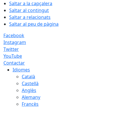
Saltar a la capçalera
Saltar al contingut
Saltar a relacionats
Saltar al peu de pàgina
Facebook
Instagram
Twitter
YouTube
Contactar
Idiomes
Català
Castellà
Anglès
Alemany
Francès
08.08.2026 | 09:35