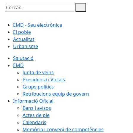
Cercar:
EMD - Seu electrònica
El poble
Actualitat
Urbanisme
Salutació
EMD
Junta de veïns
Presidenta i Vocals
Grups polítics
Retribucions equip de govern
Informació Oficial
Bans i avisos
Actes de ple
Calendaris
Memòria i conveni de competències