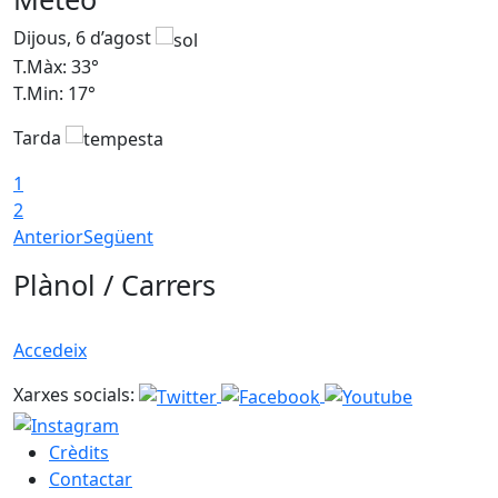
Dijous, 6 d’agost
D
T.Màx: 33°
T
T.Min: 17°
T
Tarda
T
1
2
Anterior
Següent
Plànol / Carrers
Accedeix
Xarxes socials:
Crèdits
Contactar