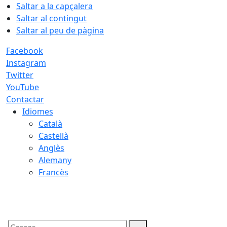
Saltar a la capçalera
Saltar al contingut
Saltar al peu de pàgina
Facebook
Instagram
Twitter
YouTube
Contactar
Idiomes
Català
Castellà
Anglès
Alemany
Francès
06.08.2026 | 05:59