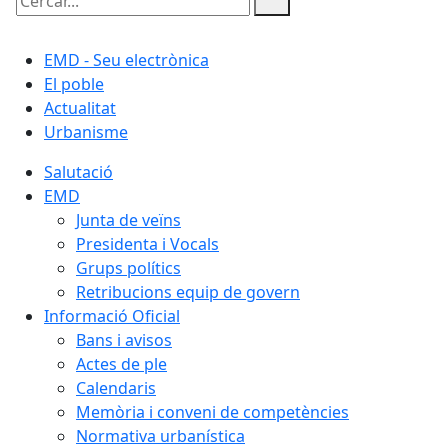
Cercar:
EMD - Seu electrònica
El poble
Actualitat
Urbanisme
Salutació
EMD
Junta de veïns
Presidenta i Vocals
Grups polítics
Retribucions equip de govern
Informació Oficial
Bans i avisos
Actes de ple
Calendaris
Memòria i conveni de competències
Normativa urbanística