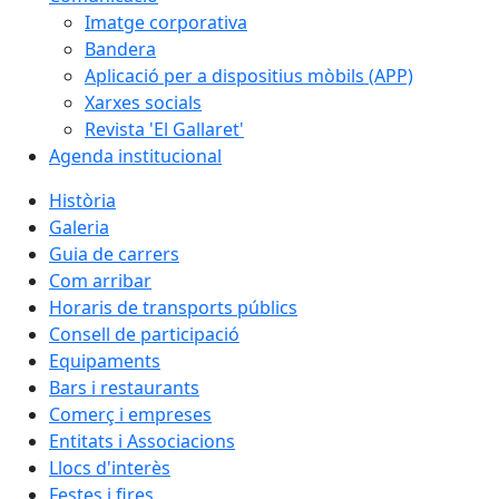
Imatge corporativa
Bandera
Aplicació per a dispositius mòbils (APP)
Xarxes socials
Revista 'El Gallaret'
Agenda institucional
Història
Galeria
Guia de carrers
Com arribar
Horaris de transports públics
Consell de participació
Equipaments
Bars i restaurants
Comerç i empreses
Entitats i Associacions
Llocs d'interès
Festes i fires