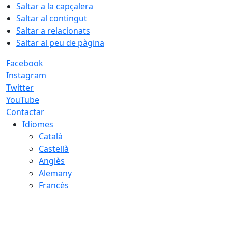
Saltar a la capçalera
Saltar al contingut
Saltar a relacionats
Saltar al peu de pàgina
Facebook
Instagram
Twitter
YouTube
Contactar
Idiomes
Català
Castellà
Anglès
Alemany
Francès
07.08.2026 | 02:15