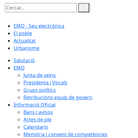
Cercar:
EMD - Seu electrònica
El poble
Actualitat
Urbanisme
Salutació
EMD
Junta de veïns
Presidenta i Vocals
Grups polítics
Retribucions equip de govern
Informació Oficial
Bans i avisos
Actes de ple
Calendaris
Memòria i conveni de competències