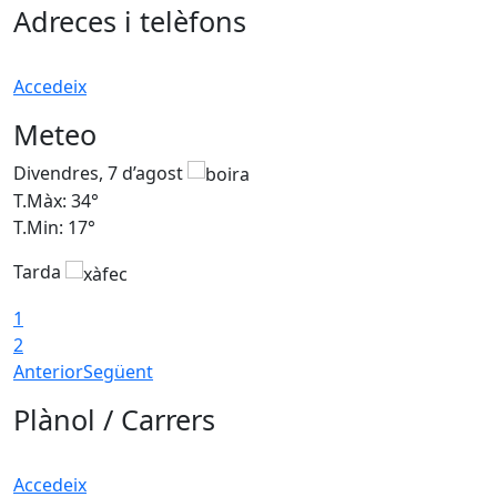
Adreces i telèfons
Accedeix
Meteo
Divendres, 7 d’agost
D
T.Màx: 34°
T
T.Min: 17°
T
Tarda
T
1
2
Anterior
Següent
Plànol / Carrers
Accedeix