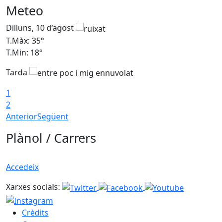
Meteo
Dilluns, 10 d’agost
D
T.Màx: 35°
T
T.Min: 18°
T
Tarda
T
1
2
Anterior
Següent
Plànol / Carrers
Accedeix
Xarxes socials:
Crèdits