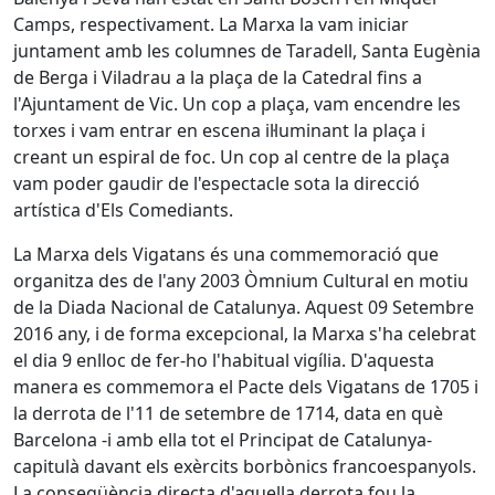
Camps, respectivament. La Marxa la vam iniciar
juntament amb les columnes de Taradell, Santa Eugènia
de Berga i Viladrau a la plaça de la Catedral fins a
l'Ajuntament de Vic. Un cop a plaça, vam encendre les
torxes i vam entrar en escena il·luminant la plaça i
creant un espiral de foc. Un cop al centre de la plaça
vam poder gaudir de l'espectacle sota la direcció
artística d'Els Comediants.
La Marxa dels Vigatans és una commemoració que
organitza des de l'any 2003 Òmnium Cultural en motiu
de la Diada Nacional de Catalunya. Aquest 09 Setembre
2016 any, i de forma excepcional, la Marxa s'ha celebrat
el dia 9 enlloc de fer-ho l'habitual vigília. D'aquesta
manera es commemora el Pacte dels Vigatans de 1705 i
la derrota de l'11 de setembre de 1714, data en què
Barcelona -i amb ella tot el Principat de Catalunya-
capitulà davant els exèrcits borbònics francoespanyols.
La conseqüència directa d'aquella derrota fou la