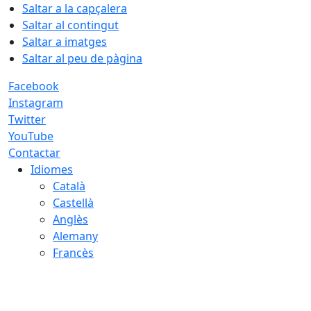
Saltar a la capçalera
Saltar al contingut
Saltar a imatges
Saltar al peu de pàgina
Facebook
Instagram
Twitter
YouTube
Contactar
Idiomes
Català
Castellà
Anglès
Alemany
Francès
10.08.2026 | 07:27