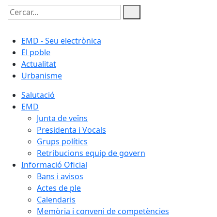
Cercar:
EMD - Seu electrònica
El poble
Actualitat
Urbanisme
Salutació
EMD
Junta de veïns
Presidenta i Vocals
Grups polítics
Retribucions equip de govern
Informació Oficial
Bans i avisos
Actes de ple
Calendaris
Memòria i conveni de competències