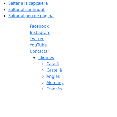
Saltar a la capçalera
Saltar al contingut
Saltar al peu de pàgina
Facebook
Instagram
Twitter
YouTube
Contactar
Idiomes
Català
Castellà
Anglès
Alemany
Francès
09.08.2026 | 09:32