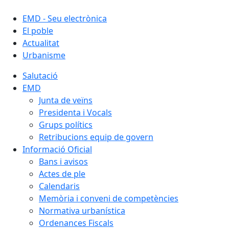
EMD - Seu electrònica
El poble
Actualitat
Urbanisme
Salutació
EMD
Junta de veïns
Presidenta i Vocals
Grups polítics
Retribucions equip de govern
Informació Oficial
Bans i avisos
Actes de ple
Calendaris
Memòria i conveni de competències
Normativa urbanística
Ordenances Fiscals