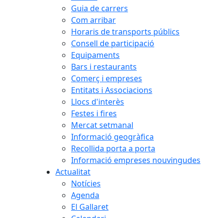
Guia de carrers
Com arribar
Horaris de transports públics
Consell de participació
Equipaments
Bars i restaurants
Comerç i empreses
Entitats i Associacions
Llocs d'interès
Festes i fires
Mercat setmanal
Informació geogràfica
Recollida porta a porta
Informació empreses nouvingudes
Actualitat
Notícies
Agenda
El Gallaret