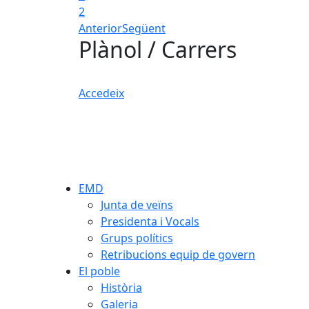
2
Anterior
Següent
Plànol / Carrers
Accedeix
EMD
Junta de veïns
Presidenta i Vocals
Grups polítics
Retribucions equip de govern
El poble
Història
Galeria