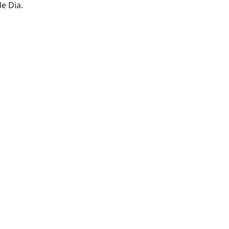
de Dia.
Dilluns, 10 d’a
T.Màx: 37°
T.Min: 16°
Tarda