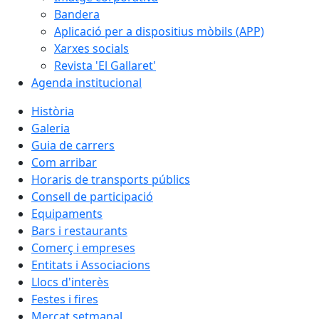
Bandera
Aplicació per a dispositius mòbils (APP)
Xarxes socials
Revista 'El Gallaret'
Agenda institucional
Història
Galeria
Guia de carrers
Com arribar
Horaris de transports públics
Consell de participació
Equipaments
Bars i restaurants
Comerç i empreses
Entitats i Associacions
Llocs d'interès
Festes i fires
Mercat setmanal