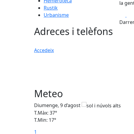
Hemeroteca
la gen
Rustik
Fa
Urbanisme
Darrer
Adreces i telèfons
Accedeix
Meteo
Diumenge, 9 d’agost
T.Màx: 37°
T.Min: 17°
1