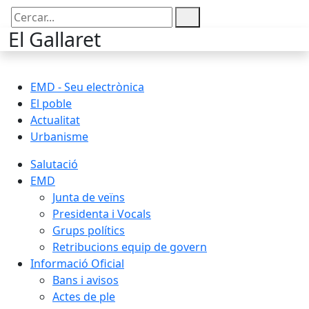
Cercar:
El Gallaret
EMD - Seu electrònica
El poble
Actualitat
Urbanisme
Salutació
EMD
Junta de veïns
Presidenta i Vocals
Grups polítics
Retribucions equip de govern
Informació Oficial
Bans i avisos
Actes de ple