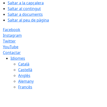
Saltar a la capçalera
Saltar al contingut
Saltar a documents
Saltar al peu de pàgina
Facebook
Instagram
Twitter
YouTube
Contactar
Idiomes
Català
Castellà
Anglès
Alemany
Francès
09.08.2026 | 05:37