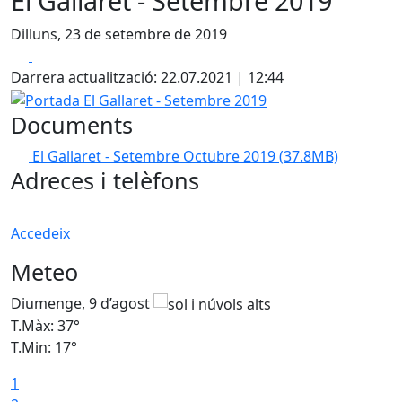
El Gallaret - Setembre 2019
Dilluns, 23 de setembre de 2019
Facebook
X
Darrera actualització: 22.07.2021 | 12:44
Portada El Gallaret - Setembre 2019
Documents
El Gallaret - Setembre Octubre 2019
(37.8MB)
Adreces i telèfons
Accedeix
Meteo
Diumenge, 9 d’agost
D
T.Màx: 37°
T
T.Min: 17°
T
1
T