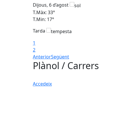
Dijous, 6 d’agost
T.Màx: 33°
T.Min: 17°
Tarda
1
2
Anterior
Següent
Plànol / Carrers
Accedeix