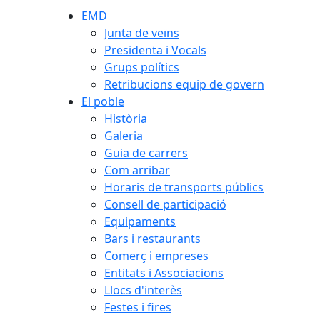
EMD
Junta de veïns
Presidenta i Vocals
Grups polítics
Retribucions equip de govern
El poble
Història
Galeria
Guia de carrers
Com arribar
Horaris de transports públics
Consell de participació
Equipaments
Bars i restaurants
Comerç i empreses
Entitats i Associacions
Llocs d'interès
Festes i fires