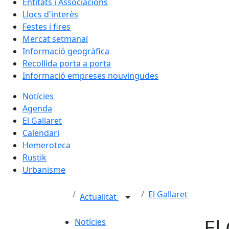
Entitats i Associacions
Llocs d'interès
Festes i fires
Mercat setmanal
Informació geogràfica
Recollida porta a porta
Informació empreses nouvingudes
Notícies
Agenda
El Gallaret
Calendari
Hemeroteca
Rustik
Urbanisme
El Gallaret
Actualitat
El
Notícies