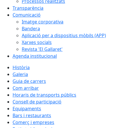
Processos realitzats
Transparència
Comunicació
Imatge corporativa
Bandera
Aplicació per a dispositius mòbils (APP)
Xarxes socials
Revista 'El Gallaret'
Agenda institucional
Història
Galeria
Guia de carrers
Com arribar
Horaris de transports públics
Consell de participació
Equipaments
Bars i restaurants
Comerç i empreses