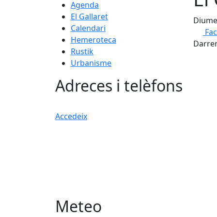
Agenda
El Gallaret
Diume
Calendari
Fa
Hemeroteca
Darrer
Rustik
Urbanisme
Adreces i telèfons
Accedeix
Meteo