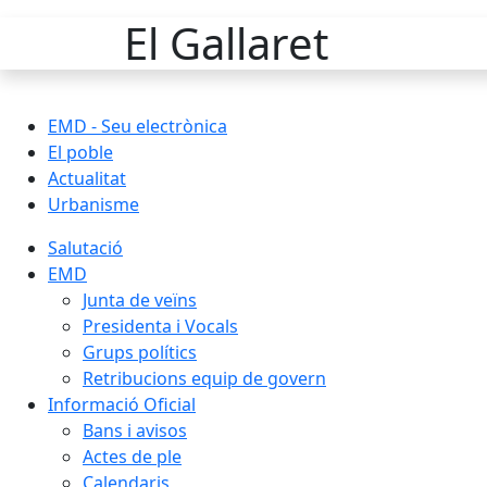
El Gallaret
EMD - Seu electrònica
El poble
Actualitat
Urbanisme
Salutació
EMD
Junta de veïns
Presidenta i Vocals
Grups polítics
Retribucions equip de govern
Informació Oficial
Bans i avisos
Actes de ple
Calendaris