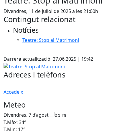
Teatre: Stop al Matrimoni
Divendres, 11 de juliol de 2025 a les 21:00h
Contingut relacionat
Notícies
Teatre: Stop al Matrimoni
Facebook
X
Darrera actualització: 27.06.2025 | 19:42
Teatre: Stop al Matrimoni
Adreces i telèfons
Accedeix
Meteo
Divendres, 7 d’agost
D
T.Màx: 34°
T
T.Min: 17°
T