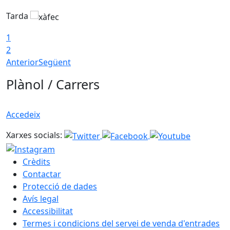
Tarda
T
1
2
Anterior
Següent
Plànol / Carrers
Accedeix
Xarxes socials:
Crèdits
Contactar
Protecció de dades
Avís legal
Accessibilitat
Termes i condicions del servei de venda d'entrades