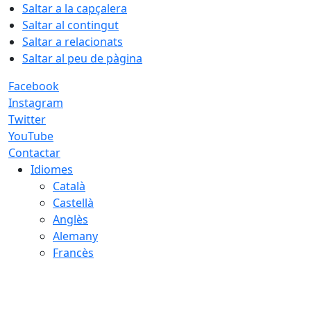
Saltar a la capçalera
Saltar al contingut
Saltar a relacionats
Saltar al peu de pàgina
Facebook
Instagram
Twitter
YouTube
Contactar
Idiomes
Català
Castellà
Anglès
Alemany
Francès
06.08.2026 | 17:44