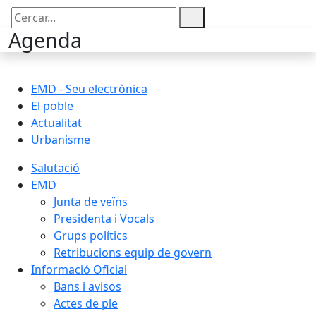
Cercar:
Agenda
EMD - Seu electrònica
El poble
Actualitat
Urbanisme
Salutació
EMD
Junta de veïns
Presidenta i Vocals
Grups polítics
Retribucions equip de govern
Informació Oficial
Bans i avisos
Actes de ple