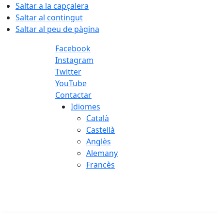
Saltar a la capçalera
Saltar al contingut
Saltar al peu de pàgina
Facebook
Instagram
Twitter
YouTube
Contactar
Idiomes
Català
Castellà
Anglès
Alemany
Francès
07.08.2026 | 13:44