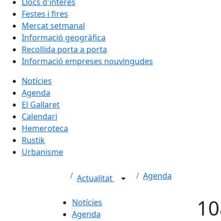
Llocs d'interès
Festes i fires
Mercat setmanal
Informació geogràfica
Recollida porta a porta
Informació empreses nouvingudes
Notícies
Agenda
El Gallaret
Calendari
Hemeroteca
Rustik
Urbanisme
Agenda
Actualitat
10
Notícies
Agenda