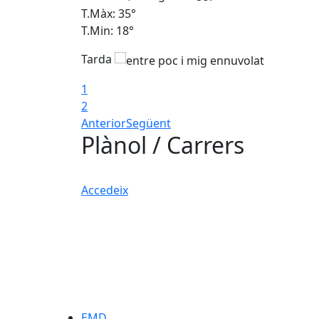
T.Màx: 35°
T.Min: 18°
Tarda
1
2
Anterior
Següent
Plànol / Carrers
Accedeix
EMD