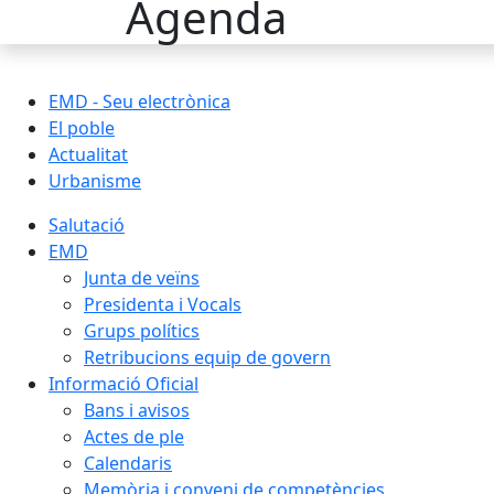
Agenda
EMD - Seu electrònica
El poble
Actualitat
Urbanisme
Salutació
EMD
Junta de veïns
Presidenta i Vocals
Grups polítics
Retribucions equip de govern
Informació Oficial
Bans i avisos
Actes de ple
Calendaris
Memòria i conveni de competències