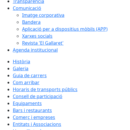
Transparència
Comunicació
Imatge corporativa
Bandera
Aplicació per a dispositius mòbils (APP)
Xarxes socials
Revista 'El Gallaret'
Agenda institucional
Història
Galeria
Guia de carrers
Com arribar
Horaris de transports públics
Consell de participació
Equipaments
Bars i restaurants
Comerç i empreses
Entitats i Associacions