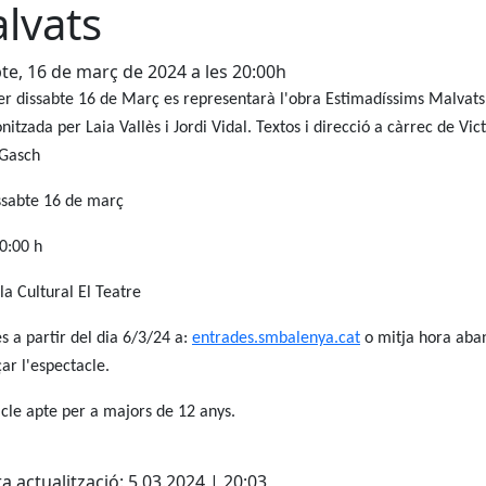
lvats
te, 16 de març de 2024 a les 20:00h
er dissabte 16 de Març es representarà l'obra Estimadíssims Malvats
nitzada per Laia Vallès i Jordi Vidal. Textos i direcció a càrrec de Vic
 Gasch
ssabte 16 de març
0:00 h
ala Cultural El Teatre
s a partir del dia 6/3/24 a:
entrades.smbalenya.cat
o mitja hora aba
r l'espectacle.
cle apte per a majors de 12 anys.
cebook
X
a actualització: 5.03.2024 | 20:03