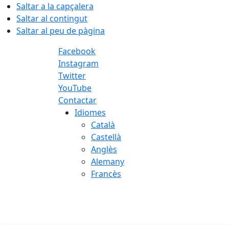
Saltar a la capçalera
Saltar al contingut
Saltar al peu de pàgina
Facebook
Instagram
Twitter
YouTube
Contactar
Idiomes
Català
Castellà
Anglès
Alemany
Francès
08.08.2026 | 07:51