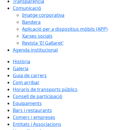
Transparència
Comunicació
Imatge corporativa
Bandera
Aplicació per a dispositius mòbils (APP)
Xarxes socials
Revista 'El Gallaret'
Agenda institucional
Història
Galeria
Guia de carrers
Com arribar
Horaris de transports públics
Consell de participació
Equipaments
Bars i restaurants
Comerç i empreses
Entitats i Associacions