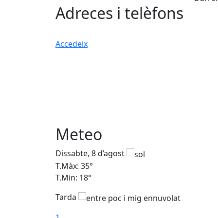
Adreces i telèfons
Accedeix
Meteo
Dissabte, 8 d’agost
T.Màx: 35°
T.Min: 18°
Tarda
1