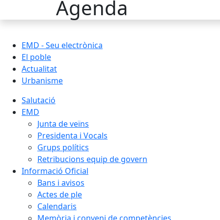
Agenda
EMD - Seu electrònica
El poble
Actualitat
Urbanisme
Salutació
EMD
Junta de veïns
Presidenta i Vocals
Grups polítics
Retribucions equip de govern
Informació Oficial
Bans i avisos
Actes de ple
Calendaris
Memòria i conveni de competències