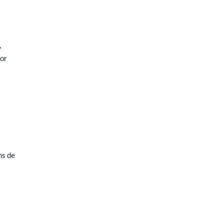
,
tor
ns de