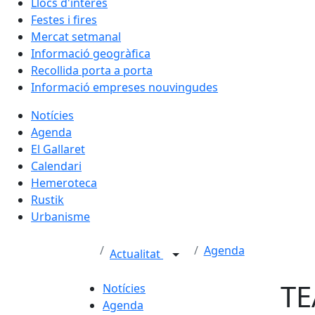
Llocs d'interès
Festes i fires
Mercat setmanal
Informació geogràfica
Recollida porta a porta
Informació empreses nouvingudes
Notícies
Agenda
El Gallaret
Calendari
Hemeroteca
Rustik
Urbanisme
Agenda
Actualitat
TE
Notícies
Agenda