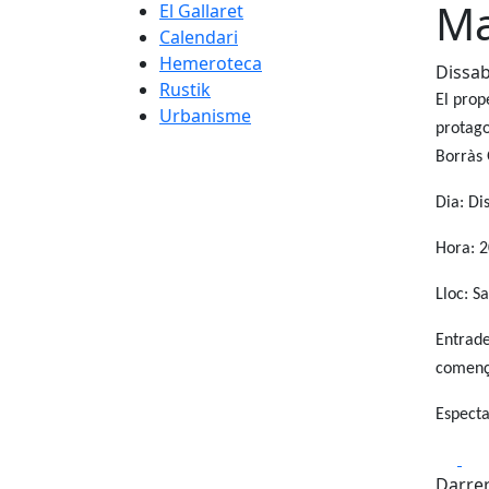
Ma
El Gallaret
Calendari
Hemeroteca
Dissab
Rustik
El prop
Urbanisme
protago
Borràs
Dia: Di
Hora: 2
Lloc: S
Entrade
comença
Especta
Fa
Darrer