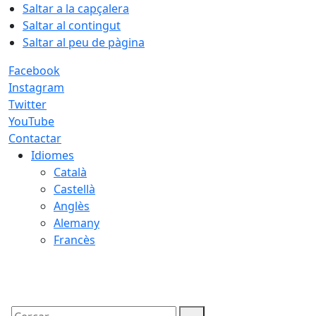
Saltar a la capçalera
Saltar al contingut
Saltar al peu de pàgina
Facebook
Instagram
Twitter
YouTube
Contactar
Idiomes
Català
Castellà
Anglès
Alemany
Francès
09.08.2026 | 10:20