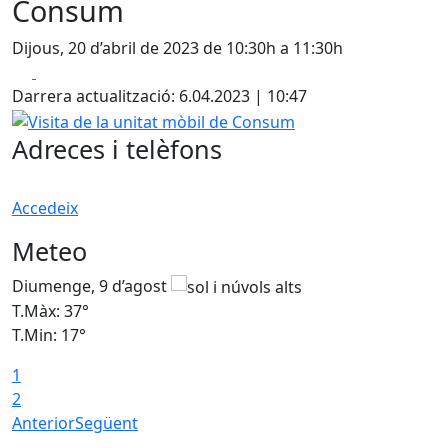
Consum
Dijous, 20 d’abril de 2023 de 10:30h a 11:30h
Facebook
X
Darrera actualització: 6.04.2023 | 10:47
Visita de la unitat mòbil de Consum
Adreces i telèfons
Accedeix
Meteo
Diumenge, 9 d’agost
D
T.Màx: 37°
T
T.Min: 17°
T
1
T
2
Anterior
Següent