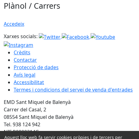
Plànol / Carrers
Accedeix
Xarxes socials:
Crèdits
Contactar
Protecció de dades
Avís legal
Accessibilitat
Termes i condicions del servei de venda d'entrades
EMD Sant Miquel de Balenyà
Carrer del Casal, 2
08554 Sant Miquel de Balenyà
Tel. 938 124 942
NIF P0800314G
Aquest lloc web fa servir cookies pròpies i de tercers per