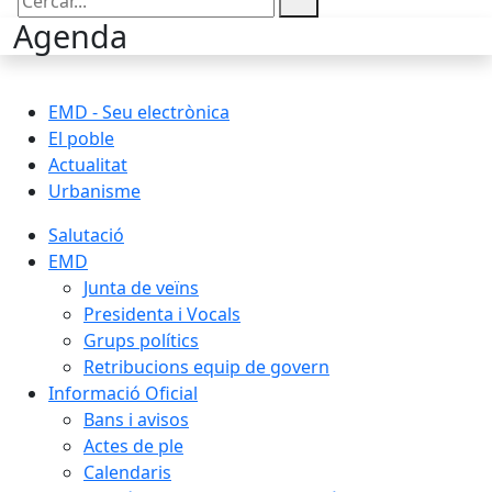
Cercar:
Agenda
EMD - Seu electrònica
El poble
Actualitat
Urbanisme
Salutació
EMD
Junta de veïns
Presidenta i Vocals
Grups polítics
Retribucions equip de govern
Informació Oficial
Bans i avisos
Actes de ple
Calendaris