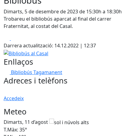
Bibliobús
Dimarts, 5 de desembre de 2023 de 15:30h a 18:30h
Trobareu el bibliobús aparcat al final del carrer
Fraternitat, al costat del Casal.
Facebook
X
Darrera actualització: 14.12.2022 | 12:37
Bibliobús al Casal
Enllaços
Bibliobús Tagamanent
Adreces i telèfons
Accedeix
Meteo
Dimarts, 11 d’agost
D
T.Màx: 35°
T