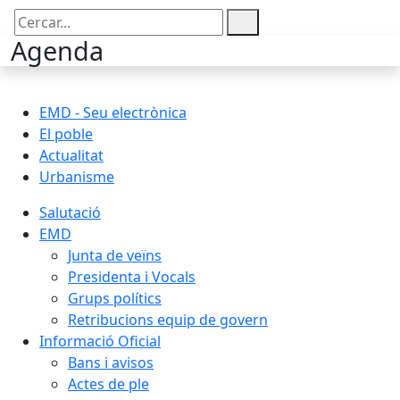
Cercar:
Agenda
EMD - Seu electrònica
El poble
Actualitat
Urbanisme
Salutació
EMD
Junta de veïns
Presidenta i Vocals
Grups polítics
Retribucions equip de govern
Informació Oficial
Bans i avisos
Actes de ple