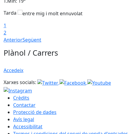
T.Min: 19°
T
Tarda
T
1
2
Anterior
Següent
Plànol / Carrers
Accedeix
Xarxes socials:
Crèdits
Contactar
Protecció de dades
Avís legal
Accessibilitat
Termes i condicions del servei de venda d'entrades