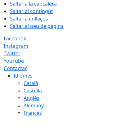
Saltar a la capçalera
Saltar al contingut
Saltar a enllaços
Saltar al peu de pàgina
Facebook
Instagram
Twitter
YouTube
Contactar
Idiomes
Català
Castellà
Anglès
Alemany
Francès
10.08.2026 | 20:32