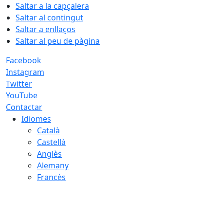
Saltar a la capçalera
Saltar al contingut
Saltar a enllaços
Saltar al peu de pàgina
Facebook
Instagram
Twitter
YouTube
Contactar
Idiomes
Català
Castellà
Anglès
Alemany
Francès
07.08.2026 | 21:54