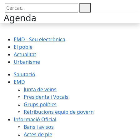
Cercar:
Agenda
EMD - Seu electrònica
El poble
Actualitat
Urbanisme
Salutació
EMD
Junta de veïns
Presidenta i Vocals
Grups polítics
Retribucions equip de govern
Informació Oficial
Bans i avisos
Actes de ple