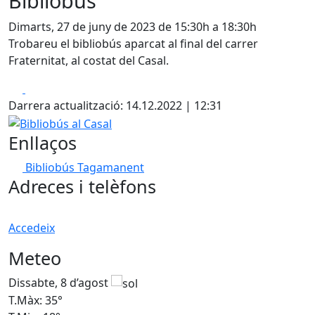
Bibliobús
Dimarts, 27 de juny de 2023 de 15:30h a 18:30h
Trobareu el bibliobús aparcat al final del carrer
Fraternitat, al costat del Casal.
Facebook
X
Darrera actualització: 14.12.2022 | 12:31
Bibliobús al Casal
Enllaços
Bibliobús Tagamanent
Adreces i telèfons
Accedeix
Meteo
Dissabte, 8 d’agost
D
T.Màx: 35°
T